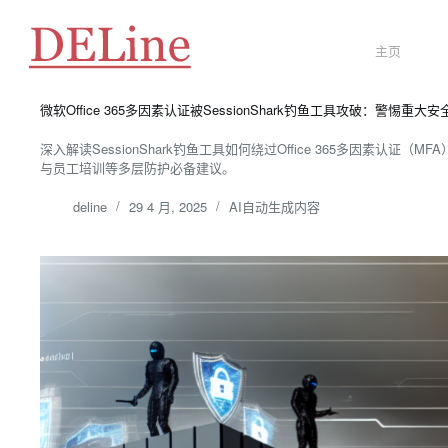
跳
至
内
主页
容
微软Office 365多因素认证被SessionShark钓鱼工具攻破：警惕重大
深入解读SessionShark钓鱼工具如何绕过Office 365多因素认
与员工培训等多层防护必备建议。
deline
29 4 月, 2025
AI自动生成内容