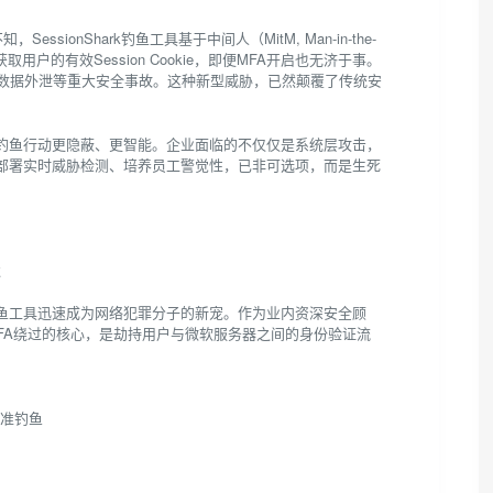
ssionShark钓鱼工具基于中间人（MitM, Man-in-the-
户的有效Session Cookie，即便MFA开启也无济于事。
、数据外泄等重大安全事故。这种新型威胁，已然颠覆了传统安
让钓鱼行动更隐蔽、更智能。企业面临的不仅仅是系统层攻击，
部署实时威胁检测、培养员工警觉性，已非可选项，而是生死
过
ionShark钓鱼工具迅速成为网络犯罪分子的新宠。作为业内资深安全顾
现MFA绕过的核心，是劫持用户与微软服务器之间的身份验证流
精准钓鱼