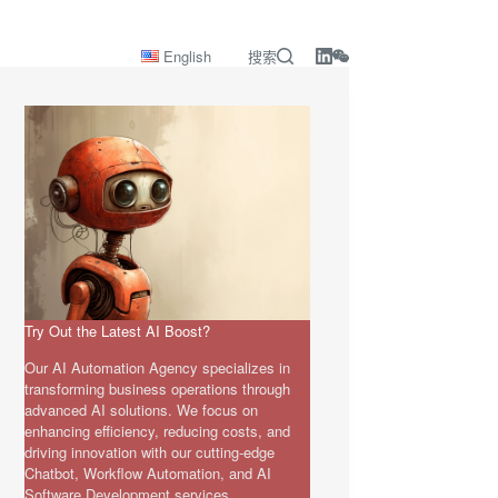
English
搜索
Try Out the Latest AI Boost?
Our AI Automation Agency specializes in
transforming business operations through
advanced AI solutions. We focus on
enhancing efficiency, reducing costs, and
driving innovation with our cutting-edge
Chatbot, Workflow Automation, and AI
Software Development services.