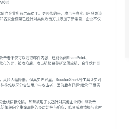
FA校验
化瞄准企业所有层面员工。更恐怖的是，攻击与真实用户登录流
CK等知名安全框架已经针对类似攻击方式添加了新条目，企业不仅
。攻击者不仅可以窃取邮件内容，还能访问SharePoint、
更让人揪心的是，被攻陷后，攻击链极易蔓延至供应链、合作伙伴网
，风险大幅降低。但真实世界里，SessionShark等工具让实时
M日志，往往难以区分合法用户与攻击者，因为后者已经“继承”了受害
发全线信箱沦陷，甚至被用于发起针对其他企业的中继攻击
点防御转向全生命周期的多层监控与响应，结合威胁情报与实时