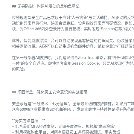
## 无畏防御：构建AI驱动的反钓鱼壁垒
传统规则型安全产品已然疲于应对“人形钓鱼”与会话劫持。AI驱动的
动识别异常登录行为、跨国会话跳跃、设备指纹异常等可疑情况。例如，结合微软Defe
块，对Office 365内外登录行为进行建模，实时发现“Session窃取
此外，智能威胁狩猎平台可以自动发现黑客搭建的钓鱼网关、伪装登录页，并基
相关网络流量。AI还可以自动生成钓鱼邮件仿真，辅助企业进行红蓝演练
在第一线部署AI防护时，我们建议结合Zero Trust策略，将“信任但
一体”的安全自适应。即使黑客拿到Session Cookie，只要AI发现
的风险。
—
## 坚固堡垒：强化员工安全意识的实战指南
安全永远是“三分技术，七分管理”。全球最顶级的防护措施，如果员工
众多500强企业提供意识培训的经历，发现实践性与持续性是提升防范
**务实方法包括：**
– 结合最新MFA绕过案例，定期开展讲座、视频和“桌面演练”
– 利用模拟钓鱼平台，对所有层级员工进行突袭测试、事实反馈