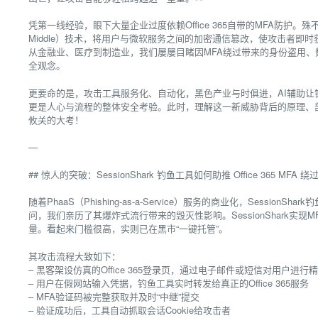
凭第一线经验，眼下大量企业过度依赖Office 365自带的MFA防护。殊不知，Se
Middle）技术，将用户与微软服务之间的加密通信篡改，使攻击者即时获取用
从金融业、医疗到制造业，我们屡屡目睹因MFA绕过带来的身份盗用
全观念。
更要命的是，攻击工具服务化、自动化，黑色产业与时俱进，AI辅助
更是人心与流程的整体安全考验。此时，理解这一新威胁背后的原理、
攸关的大考！
—
## 惊人的突破：SessionShark 钓鱼工具如何助推 Office 365 MFA 绕
随着PhaaS（Phishing-as-a-Service）服务的商业化，Sess
问，我们亲历了其爆炸式流行带来的毁灭性影响。SessionShark实
量。看起来门槛很高，实则已在黑市“一键托管”。
其攻击流程大致如下：
– 黑客架设仿真的Office 365登录页，通过电子邮件或短信对用户进行
– 用户在假网站输入凭据，钓鱼工具实时转发给真正的Office 365服务
– MFA验证码被完整获取并及时“中继”提交
– 验证成功后，工具自动抓取会话Cookie给攻击者