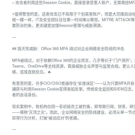
– 攻击者利用这些Session Cookie，直接登录受害人账户，无需再经M
⚡值得警觉的是，这类攻击已不局限于个别高管账户，而是大范围自动
程一模一样，IT及安全团队往往第一时间难以察觉。MITRE ATT&
要防治钓鱼，更关键是加强Session管理与威胁溯源。
—
## 毁灭性威胁：Office 365 MFA 绕过对企业网络安全防线的冲击
MFA被绕过，对于依赖Office 365的企业而言，几乎等价于“门户洞开”
Teams、OneDrive等全线资源，直接威胁企业声誉与监管合规。
络，造成连锁反应。🔥
有意思的是，许多CIO/CISO普遍存在“安逸误区”——认为只要MFA开启
捕获与利用Session Cookie变得易如反掌。传统安全监控和SIE
者的会话身份。
现实案例中，有机构仅因一名初级员工被钓鱼，即导致行政、财务、研
——堪称“灭顶之灾”。因此，企业网络安全的防线建设，必须从单一节
异常行为分析，打破“被动应对”的老路。
—