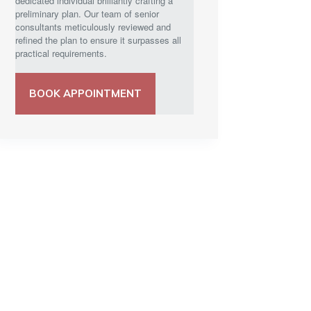
dedicated individual brilliantly crafting a
preliminary plan. Our team of senior
consultants meticulously reviewed and
refined the plan to ensure it surpasses all
practical requirements.
BOOK APPOINTMENT