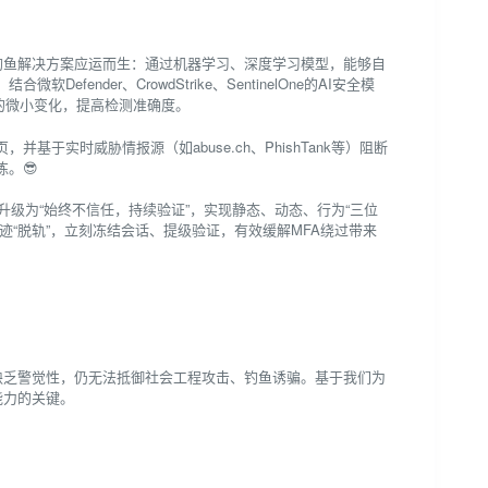
反钓鱼解决方案应运而生：通过机器学习、深度学习模型，能够自
nder、CrowdStrike、SentinelOne的AI安全模
”相关的微小变化，提高检测准确度。
于实时威胁情报源（如abuse.ch、PhishTank等）阻断
。😎
验证”升级为“始终不信任，持续验证”，实现静态、动态、行为“三位
行为轨迹“脱轨”，立刻冻结会话、提级验证，有效缓解MFA绕过带来
缺乏警觉性，仍无法抵御社会工程攻击、钓鱼诱骗。基于我们为
能力的关键。