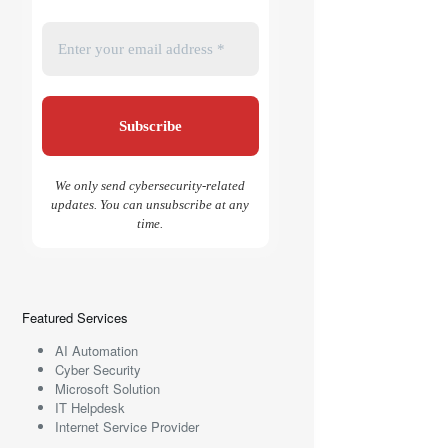
We only send cybersecurity-related
updates. You can unsubscribe at any
time.
Featured Services
AI Automation
Cyber Security
Microsoft Solution
IT Helpdesk
Internet Service Provider