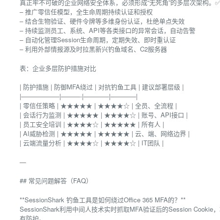
真正牢不可破的企业网络安全体系，必须形成“无死角”的多层次架构。
– 推广零信任模型，全生命周期持续认证和授权
– 结合生物验证、硬件令牌等多维身份认证，杜绝单点失效
– 持续监测员工、系统、API等各类接口的异常会话，自动告警
– 自动化管理Session生命周期，定期失效、即时重认证
– 利用外部情报源及时拉黑新兴钓鱼域名、C2服务器
表：企业多层防护措施对比
| 防护措施 | 防御MFA绕过 | 对抗钓鱼工具 | 建议部署层级 |
|——————|———-|————|————|
| 零信任策略 | ★★★★★ | ★★★★☆ | 全员、全流程 |
| 会话行为监测 | ★★★★★ | ★★★★☆ | 账号、API接口 |
| 员工安全培训 | ★★★★☆ | ★★★★★ | 所有人 |
| AI威胁检测 | ★★★★★ | ★★★★★ | 云、端、网络边界 |
| 云端流量分析 | ★★★★☆ | ★★★★☆ | IT团队 |
—
## 常见问题解答（FAQ）
**SessionShark 钓鱼工具是如何绕过Office 365 MFA的？**
SessionShark利用中间人技术实时抓取MFA验证后的Session C
有防护。