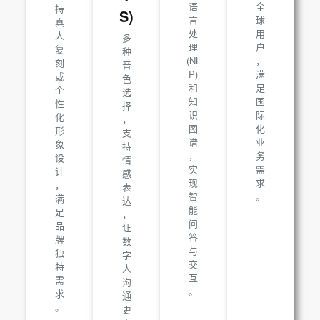
语
全
持
S)
言
球
真
处
用
人
多
理
户
复
种
(NL
，
刻
音
P)
满
或
色
和
足
个
选
知
国
性
择
识
际
化
，
图
化
形
支
谱
业
象
持
，
务
设
情
实
需
计
感
现
求
，
表
智
。
满
达
能
足
，
问
品
让
答
牌
数
与
独
字
交
特
人
互
需
沟
。
求
通
。
更