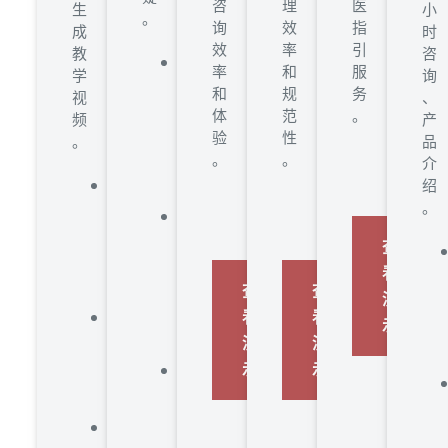
咨
理
医
生
小
。
询
效
指
成
时
效
率
引
教
咨
增
率
和
服
学
询
强
和
规
务
视
、
互
体
范
。
频
产
动
验
性
。
品
沉
。
。
介
浸
绍
降
感
。
低
个
成
性
查
本
化
看
时
学
查
查
间
演
习
看
看
标
示
答
准
演
演
疑
化
示
示
辅
教
助
学
教
教
师