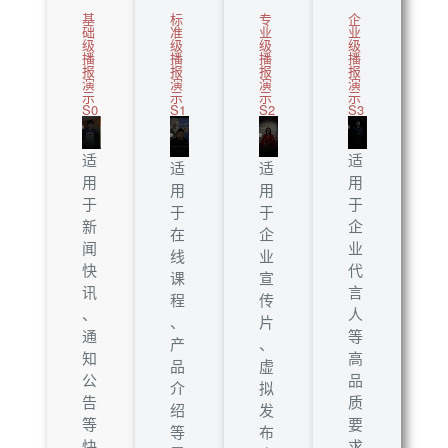
基
标
专
企
础
准
业
业
级
级
级
级
播
播
播
播
报
报
报
报
演
演
演
演
示
示
示
示
S0
S1
S2
S3
适
适
适
适
用
用
用
用
于
于
于
于
新
企
在
企
闻
业
线
业
快
代
课
宣
讯
言
程
传
、
人
、
片
通
等
产
、
知
高
品
虚
公
品
介
拟
告
质
绍
发
等
要
等
布
快
求