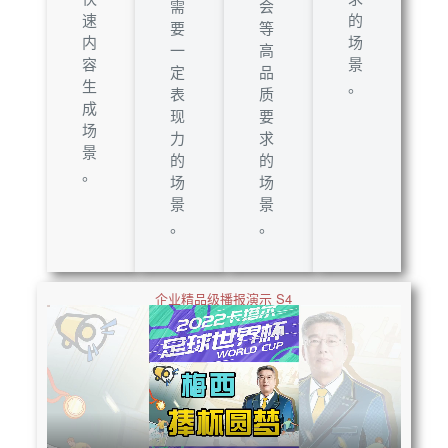
需
会
速
的
要
等
内
场
一
高
容
景
定
品
生
。
表
质
成
现
要
场
力
求
景
的
的
。
场
场
景
景
。
。
企业精品级播报演示 S4