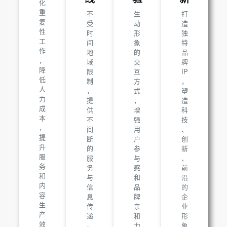
化
重
不
生
打
复
受
动
造
性
时
形
独
工
间
象
特
作
地
的
品
，
域
交
牌
降
限
互
IP
低
制
方
，
人
，
式
塑
力
提
，
造
成
供
增
科
本
不
强
技
，
间
用
、
提
断
户
创
升
的
参
新
服
服
与
、
务
务
感
前
和
与
和
沿
内
信
品
的
容
息
牌
企
生
传
亲
业
产
递
和
形
效
。
力
象