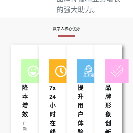
的强大助力。
数字人核心优势
降
7x
提
品
本
24
升
牌
增
小
用
形
效
时
户
象
在
体
创
自
动
线
验
新