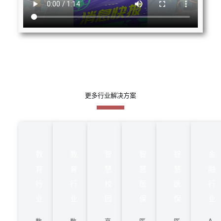
更多行业解决方案
教
教
智
智
智
金
育
育
慧
慧
慧
融
行
行
校
医
医
行
业
业
园
保
保
业
数
数
高
医
医
A