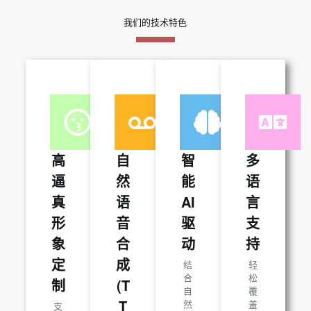
我们的技术特色
高
自
智
多
逼
然
能
语
真
语
AI
言
形
音
驱
支
象
合
动
持
定
成
结
轻
合
松
制
(T
自
覆
T
然
盖
支