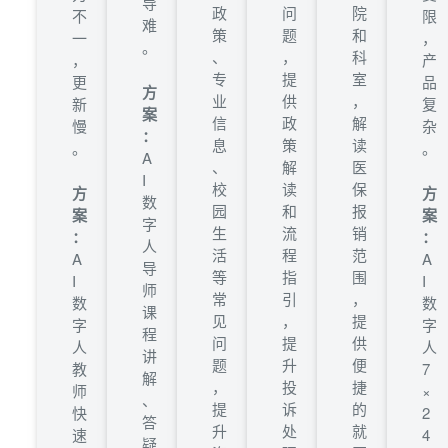
导
政
问
院
不
限
难
策
题
和
一
，
。
、
，
科
，
产
专
提
室
更
品
方
业
供
，
新
复
案
信
政
解
慢
杂
：
息
策
读
。
。
A
、
解
医
I
校
读
保
方
方
数
园
和
报
案
案
字
生
流
销
：
：
人
活
程
范
A
A
导
等
指
围
I
I
师
常
引
，
数
数
课
见
，
提
字
字
程
问
提
供
人
人
讲
题
升
便
教
7
解
，
投
捷
师
×
、
提
诉
的
快
2
答
升
处
就
速
4
疑