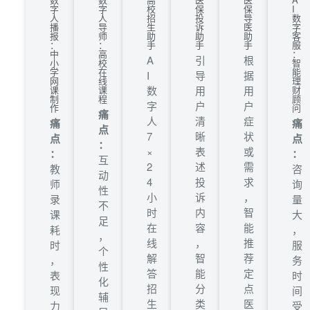
字
字
校
保
保
I
人
人
招
投
导
数
播
导
生
诉
医
字
报
师
助
助
助
客
：
：
手
手
手
服
中
高
：
A
引
根
小
校
智
学
在
能
I
导
据
网
线
理
课
课
数
用
用
财
制
程
顾
字
户
户
作
问
痛
人
清
症
痛
痛
点
7
晰
状
点
点
：
×
表
或
：
：
互
2
述
需
教
咨
动
4
投
求
师
询
性
小
诉
，
录
量
不
时
内
智
课
大
足
在
容
能
耗
，
，
线
，
推
时
服
个
解
智
荐
，
务
性
答
能
定
表
时
化
招
分
点
现
间
辅
生
类
医
力
受