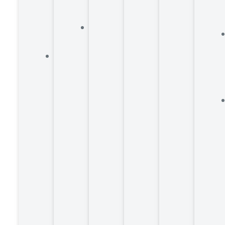
师
提
专
效
注
打
研
造
发
前
快
沿
速
品
更
牌
新
内
容