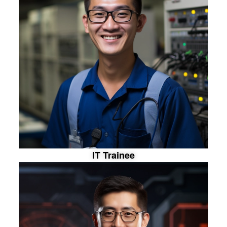
I
T
T
r
a
i
n
e
e