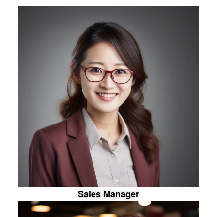
S
a
l
e
s
M
a
n
a
g
e
r