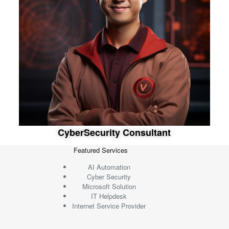
C
y
b
e
r
S
e
c
u
r
i
t
y
C
o
n
s
u
l
t
a
n
t
Featured Services
AI Automation
Cyber Security
Microsoft Solution
IT Helpdesk
Internet Service Provider