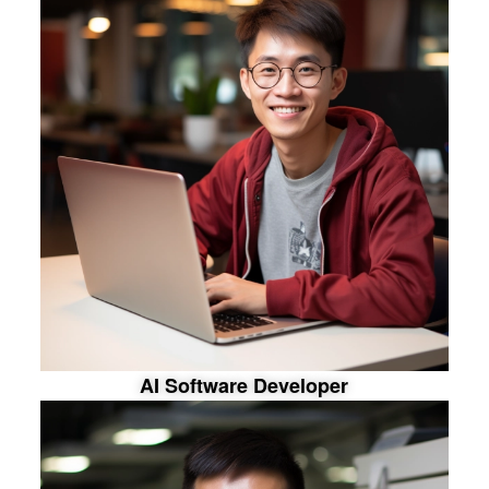
A
I
S
o
f
t
w
a
r
e
D
e
v
e
l
o
p
e
r