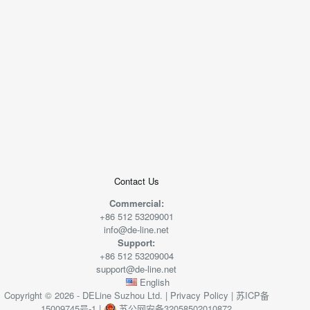
+
−
50 米
© 2026
AutoNavi
-
GS(2019)6379
号
Contact Us
Commercial:
+86 512 53209001
info@de-line.net
Support:
+86 512 53209004
support@de-line.net
English
Copyright © 2026 - DELine Suzhou Ltd. |
Privacy Policy
|
苏ICP备
15009745号-1
|
苏公网安备32058502010872