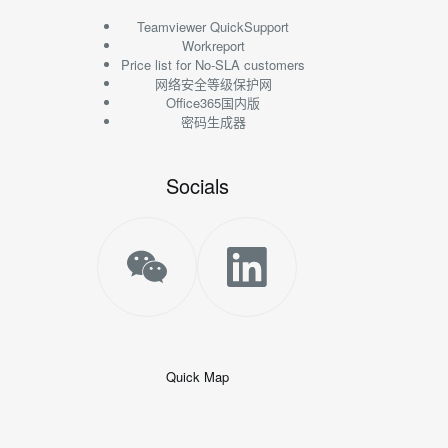
Teamviewer QuickSupport
Workreport
Price list for No-SLA customers
网络安全等级保护网
Office365国内版
密码生成器
Socials
Quick Map