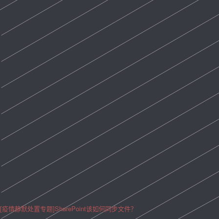
[疫情静默处置专题]SharePoint该如何同步文件？