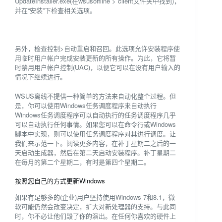
UpdateInstaller.exe(在wsusoffline > client文件夹中找到)，
并在“安装”下检查相关选项。
另外，检查控制>自动重启和召回。此选项允许安装程序使
用临时用户帐户完成安装更新的所有操作。为此，它将暂
时禁用用户帐户控制(UAC)，以便它可以在没有用户输入的
情况下继续进行。
WSUS离线不提供一种简单的方法来自动化整个过程。但
是，你可以使用Windows任务调度程序来自动执行
Windows任务调度程序可以自动执行的任务调度程序几乎
可以自动执行任何事情。如果您可以在命令行或Windows
脚本中实现，则可以使用任务调度程序对其进行调度。让
我们来示范一下。阅读更多内容，在补丁星期二之后的一
天启动生成器，然后在第二天启动安装程序。补丁星期二
在每月的第二个星期二，有时是第四个星期二。
按照您自己的方式更新Windows
如果有足够多的(企业)用户坚持使用Windows 7和8.1，微
软可能仍然会改变决定，扩大对新处理器的支持。与此同
时，你不必让他们毁了你的演出。在任何你喜欢的硬件上