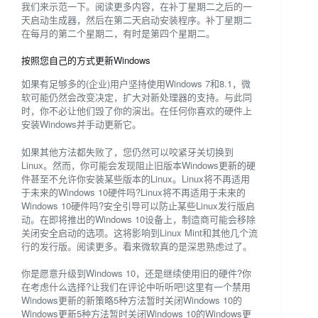
我们来示范一下。阅读更多内容，在补丁星期二之后的一
天启动生成器，然后在第二天启动安装程序。补丁星期二
在每月的第二个星期二，有时是第四个星期二。
按照您自己的方式更新Windows
如果有足够多的(企业)用户坚持使用Windows 7和8.1，微
软可能仍然会改变决定，扩大对新处理器的支持。与此同
时，你不必让他们毁了你的演出。在任何你喜欢的硬件上
安装Windows并手动更新它。
如果其他方法都失败了，您仍然可以咬紧牙关切换到
Linux。然而，你可能会发现阻止旧版本Windows更新的硬
件甚至不允许你安装某些版本的Linux。Linux将不再适用
于未来的Windows 10硬件吗?Linux将不再适用于未来的
Windows 10硬件吗?安全引导可以防止某些Linux发行版启
动。在即将推出的Windows 10设备上，制造商可能会移除
关闭安全启动的选项。这将影响到Linux Mint和其他几个流
行的发行版。阅读更多。看来微软真的是深思熟虑过了。
你是愿意升级到Windows 10，还是继续使用旧的硬件?你
在考虑什么选择?让我们在评论中听听吧!这里有一个禁用
Windows更新的新策略5种方法暂时关闭Windows 10的
Windows更新5种方法暂时关闭Windows 10的Windows更