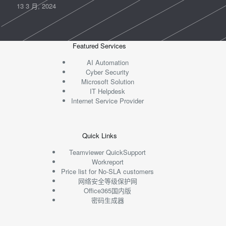
13 3 月, 2024
Featured Services
AI Automation
Cyber Security
Microsoft Solution
IT Helpdesk
Internet Service Provider
Quick Links
Teamviewer QuickSupport
Workreport
Price list for No-SLA customers
网络安全等级保护网
Office365国内版
密码生成器