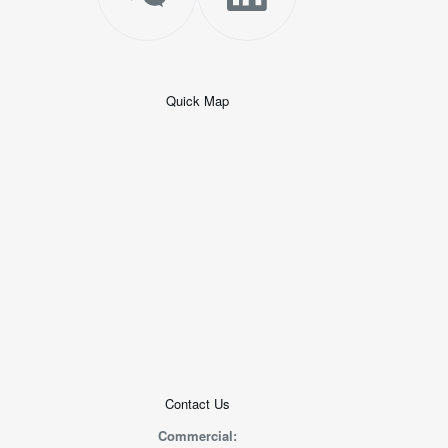
Quick Map
+
−
50 米
© 2026
AutoNavi
-
GS(2019)6379
号
Contact Us
Commercial: