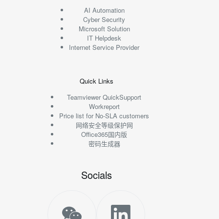
AI Automation
Cyber Security
Microsoft Solution
IT Helpdesk
Internet Service Provider
Quick Links
Teamviewer QuickSupport
Workreport
Price list for No-SLA customers
网络安全等级保护网
Office365国内版
密码生成器
Socials