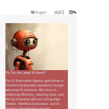
English
搜索
Try Out the Latest AI Boost?
Our AI Automation Agency specializes in
transforming business operations through
advanced AI solutions. We focus on
enhancing efficiency, reducing costs, and
driving innovation with our cutting-edge
Chatbot, Workflow Automation, and AI
Software Development services.