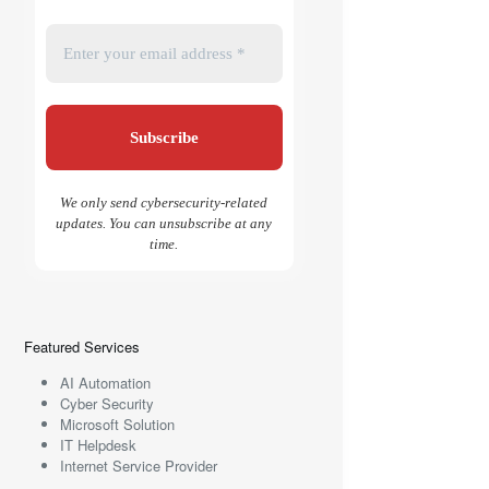
We only send cybersecurity-related
updates. You can unsubscribe at any
time.
Featured Services
AI Automation
Cyber Security
Microsoft Solution
IT Helpdesk
Internet Service Provider