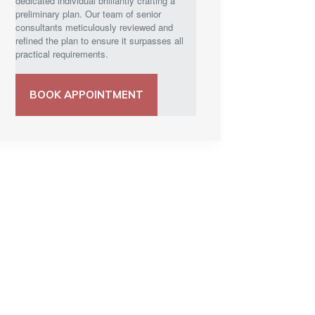
dedicated individual brilliantly crafting a
preliminary plan. Our team of senior
consultants meticulously reviewed and
refined the plan to ensure it surpasses all
practical requirements.
BOOK APPOINTMENT