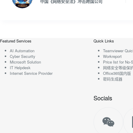
中国《网络安全法》冲击跨国公司
Featured Services
Quick Links
AI Automation
Teamviewer Quic
Cyber Security
Workreport
Microsoft Solution
Price list for N
IT Helpdesk
网络安全等级保
Internet Service Provider
Office365国内版
密码生成器
Socials