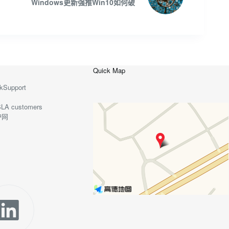
Windows更新强推Win10如何破
Quick Map
kSupport
o-SLA customers
护网