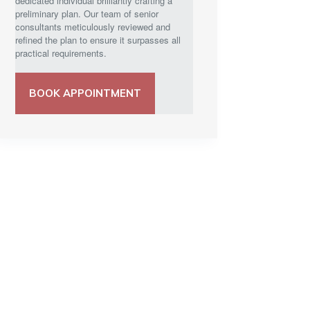
dedicated individual brilliantly crafting a
preliminary plan. Our team of senior
consultants meticulously reviewed and
refined the plan to ensure it surpasses all
practical requirements.
BOOK APPOINTMENT