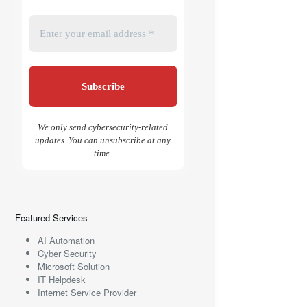
We only send cybersecurity-related
updates. You can unsubscribe at any
time.
Featured Services
AI Automation
Cyber Security
Microsoft Solution
IT Helpdesk
Internet Service Provider