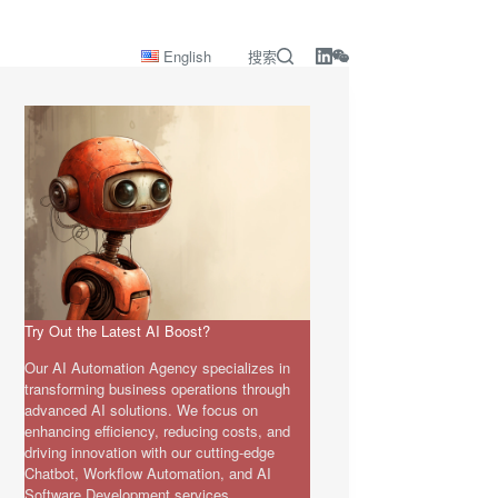
English
搜索
Try Out the Latest AI Boost?
Our AI Automation Agency specializes in
transforming business operations through
advanced AI solutions. We focus on
enhancing efficiency, reducing costs, and
driving innovation with our cutting-edge
Chatbot, Workflow Automation, and AI
Software Development services.