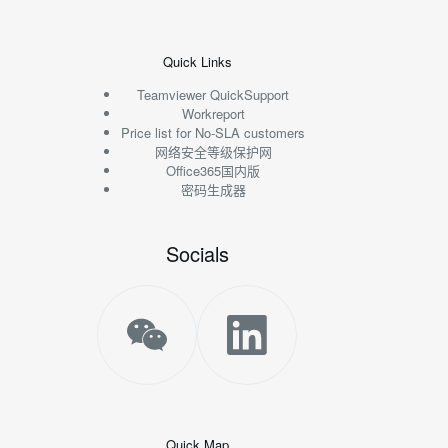
Quick Links
Teamviewer QuickSupport
Workreport
Price list for No-SLA customers
网络安全等级保护网
Office365国内版
密码生成器
Socials
Quick Map