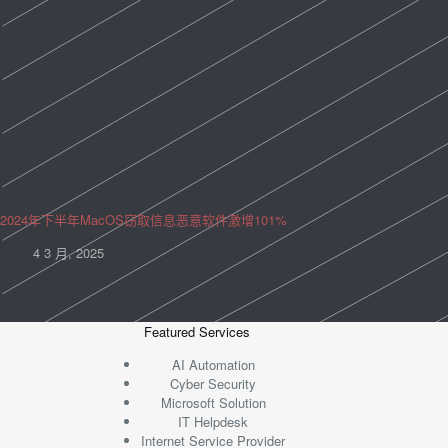
2024年下半年MacOS窃取信息恶意软件激增101%
4 3 月, 2025
Featured Services
AI Automation
Cyber Security
Microsoft Solution
IT Helpdesk
Internet Service Provider