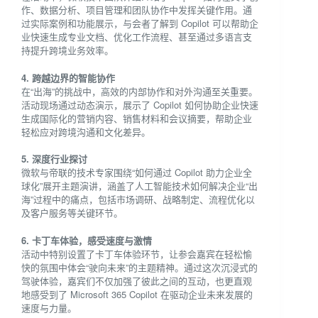
作、数据分析、项目管理和团队协作中发挥关键作用。通
过实际案例和功能展示，与会者了解到 Copilot 可以帮助企
业快速生成专业文档、优化工作流程、甚至通过多语言支
持提升跨境业务效率。
4. 跨越边界的智能协作
在“出海”的挑战中，高效的内部协作和对外沟通至关重要。
活动现场通过动态演示，展示了 Copilot 如何协助企业快速
生成国际化的营销内容、销售材料和会议摘要，帮助企业
轻松应对跨境沟通和文化差异。
5. 深度行业探讨
微软与帝联的技术专家围绕“如何通过 Copilot 助力企业全
球化”展开主题演讲，涵盖了人工智能技术如何解决企业“出
海”过程中的痛点，包括市场调研、战略制定、流程优化以
及客户服务等关键环节。
6. 卡丁车体验，感受速度与激情
活动中特别设置了卡丁车体验环节，让参会嘉宾在轻松愉
快的氛围中体会“驶向未来”的主题精神。通过这次沉浸式的
驾驶体验，嘉宾们不仅加强了彼此之间的互动，也更直观
地感受到了 Microsoft 365 Copilot 在驱动企业未来发展的
速度与力量。