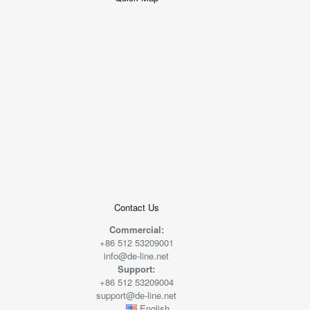
+
−
50 米
© 2026
AutoNavi
-
GS(2019)6379
号
Contact Us
Commercial:
+86 512 53209001
info@de-line.net
Support:
+86 512 53209004
support@de-line.net
English