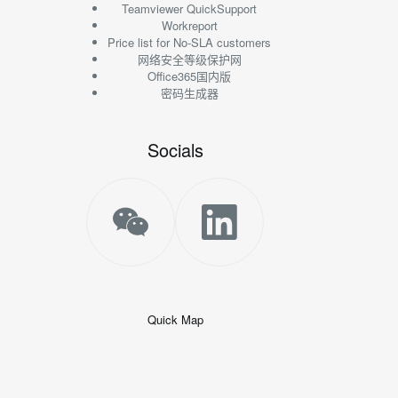
Teamviewer QuickSupport
Workreport
Price list for No-SLA customers
网络安全等级保护网
Office365国内版
密码生成器
Socials
Quick Map