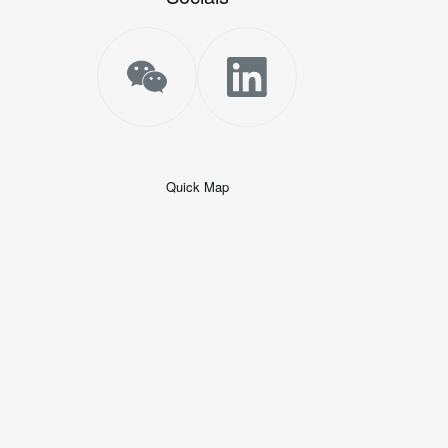
Quick Map
+
−
50 米
© 2026
AutoNavi
-