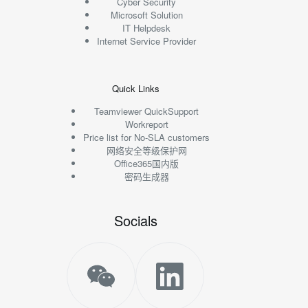
Cyber Security
Microsoft Solution
IT Helpdesk
Internet Service Provider
Quick Links
Teamviewer QuickSupport
Workreport
Price list for No-SLA customers
网络安全等级保护网
Office365国内版
密码生成器
Socials