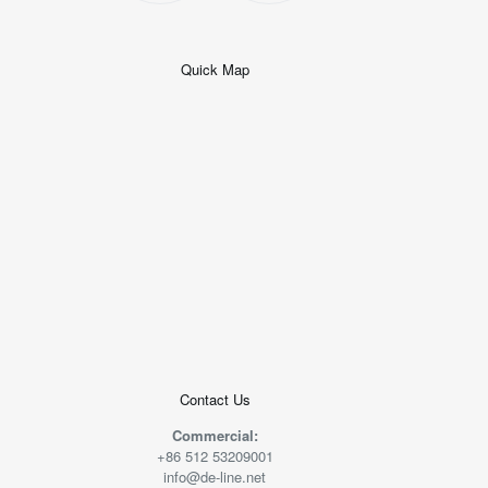
Quick Map
+
−
50 米
© 2026
AutoNavi
-
GS(2019)6379
号
Contact Us
Commercial:
+86 512 53209001
info@de-line.net