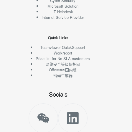
Cyber Security
Microsoft Solution
IT Helpdesk
Internet Service Provider
Quick Links
Teamviewer QuickSupport
Workreport
Price list for No-SLA customers
网络安全等级保护网
Office365国内版
密码生成器
Socials