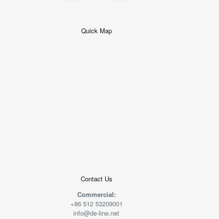
Quick Map
+
−
50 米
© 2026
AutoNavi
-
GS(2019)6379
号
Contact Us
Commercial:
+86 512 53209001
info@de-line.net