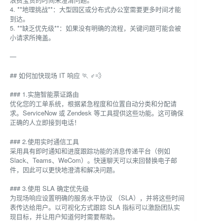
4. **地理挑战**：大型园区或分布式办公室需要更多时间才能
到达。
5. **缺乏优先级**：如果没有明确的流程，关键问题可能会被
小请求所掩盖。
—
## 如何加快现场 IT 响应 🏃 ♂️💨
### 1.实施智能票证路由
优化您的工单系统，根据紧急程度和位置自动分类和分配请
求。ServiceNow 或 Zendesk 等工具提供这些功能。这可确保
正确的人立即接到电话！
### 2.使用实时通信工具
采用具有即时通知和进度跟踪功能的消息传递平台（例如
Slack、Teams、WeCom）。快速聊天可以来回替换电子邮
件，因此可以更快地澄清和解决问题。
### 3.使用 SLA 确定优先级
为现场响应设置明确的服务水平协议 （SLA），并将这些时间
表传达给用户。以可视化方式跟踪 SLA 指标可以激励团队实
现目标，并让用户知道何时需要帮助。