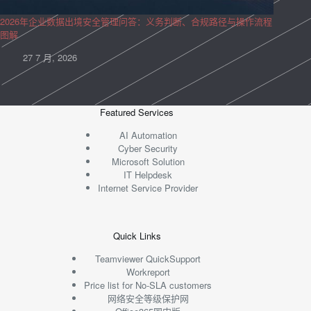
2026年企业数据出境安全管理问答：义务判断、合规路径与操作流程
图解
27 7 月, 2026
Featured Services
AI Automation
Cyber Security
Microsoft Solution
IT Helpdesk
Internet Service Provider
Quick Links
Teamviewer QuickSupport
Workreport
Price list for No-SLA customers
网络安全等级保护网