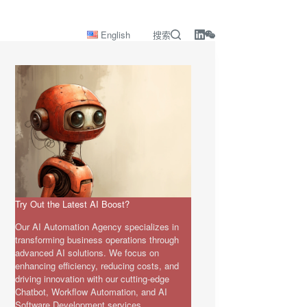
English
搜索
Try Out the Latest AI Boost?
Our AI Automation Agency specializes in
transforming business operations through
advanced AI solutions. We focus on
enhancing efficiency, reducing costs, and
driving innovation with our cutting-edge
Chatbot, Workflow Automation, and AI
Software Development services.