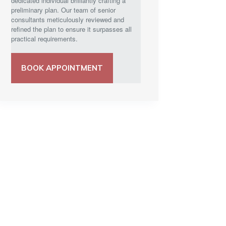
dedicated individual brilliantly crafting a
preliminary plan. Our team of senior
consultants meticulously reviewed and
refined the plan to ensure it surpasses all
practical requirements.
BOOK APPOINTMENT