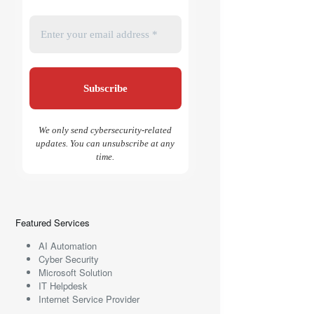
We only send cybersecurity-related
updates. You can unsubscribe at any
time.
Featured Services
AI Automation
Cyber Security
Microsoft Solution
IT Helpdesk
Internet Service Provider