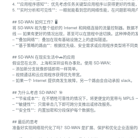
4. **应用程序感知**：优先考虑任务关键型应用程序以获得更好的性
5. **实时分析和可见性**：一眼就能看到您的网络性能，在问题影响
## SD-WAN 如何工作？🖥️
将 SD-WAN 视为整个组织的 Internet 和网络连接的流量控制
线 — 如果有更好的情况出现，甚至可以在旅程中途切换。这种神奇的
– **叠加网络**：叠加在现有基础设施之上的虚拟隧道。
– **基于策略的路由**：根据优先级、安全需求或应用程序类型将不
## SD-WAN 在现实生活中🚗的应用
假设您在北京、上海和深圳设有办事处。使用 SD-WAN：
– 添加新分支就像即插即用一样简单。
– 视频通话和云应用程序获得优先带宽。
– 如果一个 Internet 提供商发生故障，另一个路由会自动承担 slack。
## 为什么考虑 SD-WAN？🎯
– **节省成本**：在不牺牲可靠性的情况下，将更便宜的宽带与 MPLS
– **敏捷性**：只需单击几下即可跨分支推出或修改服务。
– **安全性**：内置加密和分段保护每个数据包。
## 最后的思考
准备好实现网络现代化了吗？SD-WAN 是扩展、保护和优化企业连接的