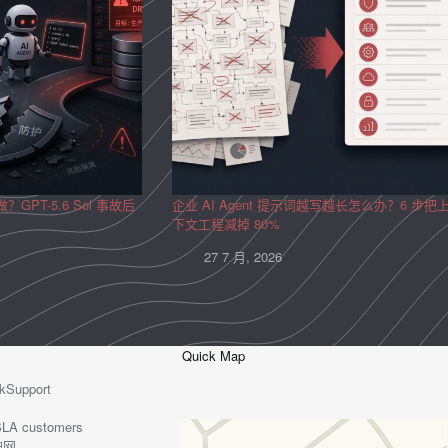
？GPT-5.6 Sol 事故后
企业 AI Agent 提示词越写越长怎么办？6 步把
下文工程减掉 80%
27 7 月, 2026
Quick Map
kSupport
o-SLA customers
护网