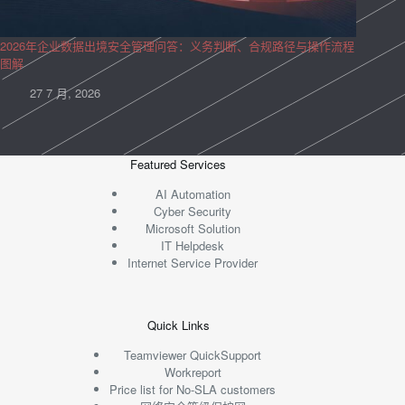
2026年企业数据出境安全管理问答：义务判断、合规路径与操作流程
图解
27 7 月, 2026
Featured Services
AI Automation
Cyber Security
Microsoft Solution
IT Helpdesk
Internet Service Provider
Quick Links
Teamviewer QuickSupport
Workreport
Price list for No-SLA customers