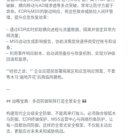
破解、横向移动与AD域渗透等多点突破，常常让防守方疲于
奔命。EDR与MSS的联动响应，将这些致命威胁拉入闭环管
理，提升应急恢复效率：
– 通过EDR实时抓取横向进程与流量数据，隔离并锁定异常内
网流量；
– MSS自动生成影响报告，协助决策层快速停用受控账号和设
备；
– 利用事件响应剧本，自动调用备份与恢复机制，实现分钟级
回滚和复原。
**经验之谈：** 企业应提前部署隔离区和应急响应预案，不要
等木马“遍地开花”后再临阵磨枪。
—
## 战略宝典：多层防御矩阵打造全景安全 🏰
构建现代企业级安全防御，不能再单打独斗。必须融合银狐木
马防御、EDR终端保护、MSS运营中心与网络钓鱼防护，让
每一层都协同防御。这样的全景式安全框架，不仅能主动出
击，更能应对未来未知威胁挑战。