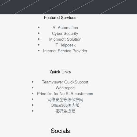
Featured Services
AI Automation
Cyber Security
Microsoft Solution
IT Helpdesk
Internet Service Provider
Quick Links
Teamviewer QuickSupport
Workreport
Price list for No-SLA customers
网络安全等级保护网
Office365国内版
密码生成器
Socials