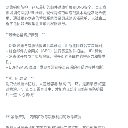
网络钓鱼防护，已从最初的邮件过滤扩展到DNS安全、员工意
识培训与深度URL检测。现代网络钓鱼与银狐木马经常配合使
用，通过精心伪造的管理系统登录页或财务催款单，以社会工
程学花招非法收集企业最高权限账号。
**最新必备防护措施：**
– DNS过滤与威胁情报黑名单联动，阻断危险域名首次访问；
– 结合邮件安全网关（SEG）进行恶意附件扫描、URL解包；
– 常态化开展员工实战演练，提升对钓鱼邮件的辨识力和警觉
性；
– EDR与MSS联动，发现异常链接点选后的可疑进程并阻断。
**实用小建议：**
别只依赖技术防线，人是最容易“破防”的一环。定期举行“红蓝
对抗演习”，让员工置身其中，才能真正筑牢网络钓鱼防护最
后一道“人心防线”！
—
## 紧急应对：内部扩散与跳板利用的致命威胁
银狐木马擅长利用内部“跳板机”进行二次扩散，其中RDP暴力