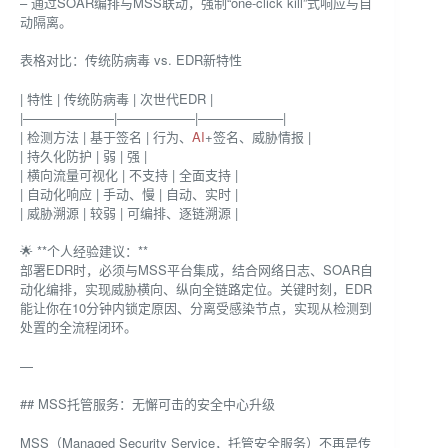
– 通过SOAR编排与MSS联动，强制“one-click kill”式响应与自
动隔离。
表格对比：传统防病毒 vs. EDR新特性
| 特性 | 传统防病毒 | 次世代EDR |
|———————|——————|——————–|
| 检测方法 | 基于签名 | 行为、
AI
+签名、威胁情报 |
| 持久化防护 | 弱 | 强 |
| 横向流量可视化 | 不支持 | 全面支持 |
| 自动化响应 | 手动、慢 | 自动、实时 |
| 威胁溯源 | 较弱 | 可编排、逐链溯源 |
🌟 **个人经验建议：**
部署EDR时，必须与MSS平台集成，结合网络日志、SOAR自
动化编排，实现威胁横向、纵向全链路定位。关键时刻，EDR
能让你在10分钟内锁定原因、分离受感染节点，实现从检测到
处置的全流程闭环。
—
## MSS托管服务：无懈可击的安全中心升级
MSS（Managed Security Service，托管安全服务）不再是传