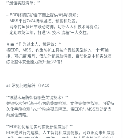
**最佳实践清单：**
– EDR终端防护自下而上提供“哨兵”感知；
– MSS平台7×24持续监控、预警和处置；
– 网络钓鱼多环节联动防御，切断人因和技术薄弱点；
– 定期攻防演练，打通“人-技术-流程”三大支柱。
👩‍💼 **作为过来人，我建议：**
将EDR、MSS、钓鱼防护工具按产品线类型纳入一个“可编
排、可扩展”矩阵，借助外部威胁情报、自动化剧本和实战演
练让整体安全能力跃升至少3倍！
—
## 常见问题解答（FAQ）
**银狐木马防御有哪些关键技术？**
关键技术包括基于行为的终端检测、文件完整性监测、可疑持
久化手段检测与安全响应孤岛隔离。将EDR与MSS联动是当
前最佳策略。
**EDR如何帮助实时捕捉新型威胁？**
EDR通过行为建模、人工智能和威胁情报，可以识别未知威胁