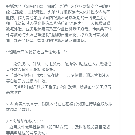
银狐木马（Silver Fox Trojan）是近年来企业网络安全中的超
级“拦路虎”，其隐蔽性、免杀能力和多链持久化特性令人防不
胜防。作为曾经亲历过国内银狐木马爆发期的一线安全分析
师，我深知其入侵企业信息系统后的“杀伤力”——大规模敏感
数据外泄、业务系统瘫痪乃至企业信誉瞬间崩盘。传统杀毒软
件与被动防火墙已难遏制银狐的智能演化，必须跳出常规视
角，部署全场景、智能化的银狐木马防御体系。
**银狐木马的最新攻击手法包括：**
– 「免杀技术」升级：利用加壳、花指令和进程注入，规避绝
大多数杀软和EDR初级防护。
– 「暂存+侧移」战术：先存储于非典型位置，通过管道注入
等白加黑方式横向扩散。
– 「钓鱼邮件配合社会工程学」精准投递，诱骗企业员工点击
恶意附件。
> ⚠️ 真实案例显示，银狐木马往往在被发现前已持续盗取数据
数周甚至数月。
⚡ **实战防御技巧：**
– 启用文件完整性监测（如FIM方案），及时发现关键目录或
非典型进程的异常变动；