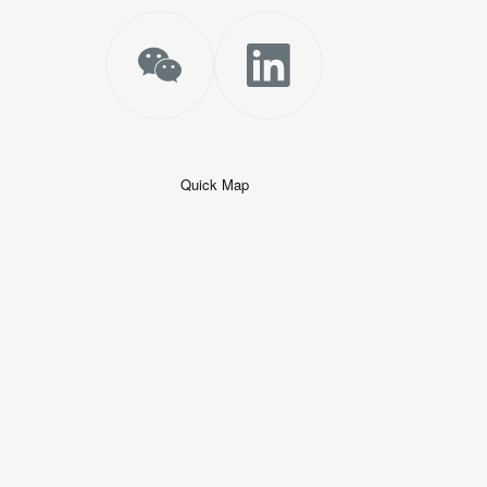
Quick Map
+
−
50 米
© 2026
AutoNavi
-
GS(2019)6379