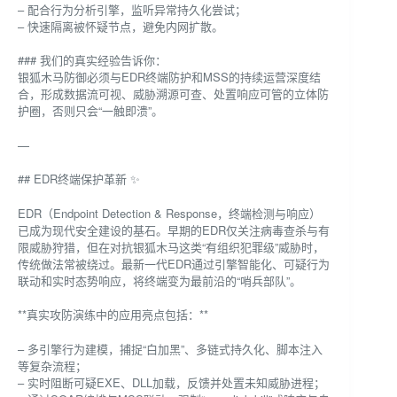
– 配合行为分析引擎，监听异常持久化尝试；
– 快速隔离被怀疑节点，避免内网扩散。
### 我们的真实经验告诉你：
银狐木马防御必须与EDR终端防护和MSS的持续运营深度结
合，形成数据流可视、威胁溯源可查、处置响应可管的立体防
护圈，否则只会“一触即溃”。
—
## EDR终端保护革新 ✨
EDR（Endpoint Detection & Response，终端检测与响应）
已成为现代安全建设的基石。早期的EDR仅关注病毒查杀与有
限威胁狩猎，但在对抗银狐木马这类“有组织犯罪级”威胁时，
传统做法常被绕过。最新一代EDR通过引擎智能化、可疑行为
联动和实时态势响应，将终端变为最前沿的“哨兵部队”。
**真实攻防演练中的应用亮点包括：**
– 多引擎行为建模，捕捉“白加黑”、多链式持久化、脚本注入
等复杂流程；
– 实时阻断可疑EXE、DLL加载，反馈并处置未知威胁进程；