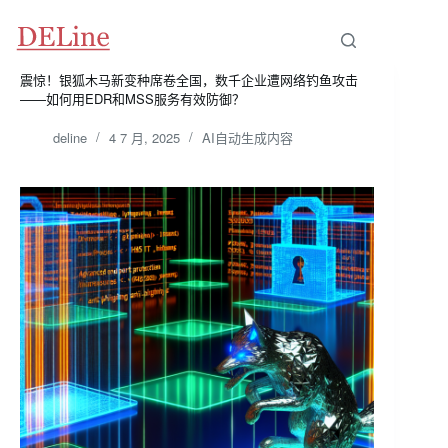
跳
至
内
容
震惊！银狐木马新变种席卷全国，数千企业遭网络钓鱼攻击
——如何用EDR和MSS服务有效防御？
deline
4 7 月, 2025
AI自动生成内容