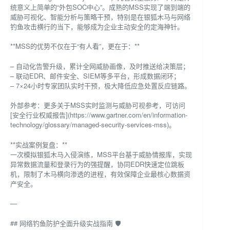
统意义上简单的“外包SOC中心”。成熟的MSS实现了端到端的
威胁可视化、智能分析与策略干预，特别是在银狐木马与网络
钓鱼攻击横行的当下，能够成为企业主动安全的定海神针。
**MSS的优势不仅在于“有人看”，更在于：**
– 自动化告警升级，累计全网威胁画像，及时推送给决策层；
– 联动EDR、邮件安全、SIEM等多平台，形成数据闭环；
– 7×24小时专家团队实时干预，极大降低应急处置反应链路。
外部参考：更多关于MSS实时监测与威胁可视参考，可访问
[安全行业权威报告](https://www.gartner.com/en/information-
technology/glossary/managed-security-services-mss)。
**实战案例复盘：**
一次模拟银狐木马入侵演练，MSS平台基于威胁情报库，实现
异常数据流量和登录行为的强提醒，协同EDR快速定位跳板
机，限制了木马横向渗透的进程，有效保障企业最核心数据资
产安全。
—
## 网络钓鱼防护全面升级实战指南 🛡️