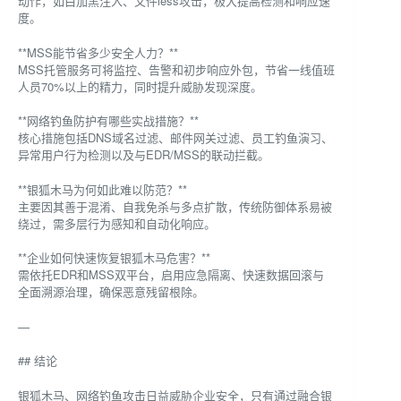
动作，如白加黑注入、文件less攻击，极大提高检测和响应速
度。
**MSS能节省多少安全人力？**
MSS托管服务可将监控、告警和初步响应外包，节省一线值班
人员70%以上的精力，同时提升威胁发现深度。
**网络钓鱼防护有哪些实战措施？**
核心措施包括DNS域名过滤、邮件网关过滤、员工钓鱼演习、
异常用户行为检测以及与EDR/MSS的联动拦截。
**银狐木马为何如此难以防范？**
主要因其善于混淆、自我免杀与多点扩散，传统防御体系易被
绕过，需多层行为感知和自动化响应。
**企业如何快速恢复银狐木马危害？**
需依托EDR和MSS双平台，启用应急隔离、快速数据回滚与
全面溯源治理，确保恶意残留根除。
—
## 结论
银狐木马、网络钓鱼攻击日益威胁企业安全，只有通过融合银