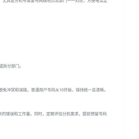
验。尤其是分机号需要与网络地点及部门一一对应，方便电话定
数或拆分部门。
，避免冲突和误拨。普通用户号码从10开始，保持统一且清晰。
护带来的错误和工作量。同时，定期评估分机需求，提前预留号码