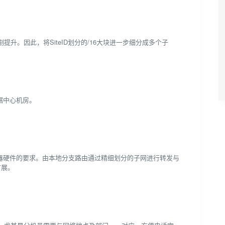
。因此，将SiteID划分的/16大块进一步细分成多个子
数据中心机房。
降低对路由器硬件的要求。由本地分支路由通过精细划分的子网进行转发与
扩展。