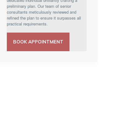
dedicated individual brilliantly crafting a
preliminary plan. Our team of senior
consultants meticulously reviewed and
refined the plan to ensure it surpasses all
practical requirements.
BOOK APPOINTMENT