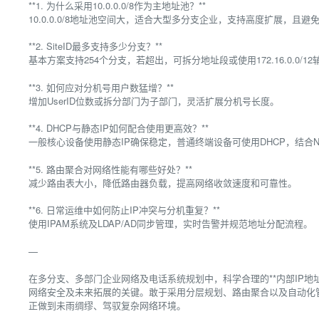
**1. 为什么采用10.0.0.0/8作为主地址池？**
10.0.0.0/8地址池空间大，适合大型多分支企业，支持高度扩展，且
**2. SiteID最多支持多少分支？**
基本方案支持254个分支，若超出，可拆分地址段或使用172.16.0.0/1
**3. 如何应对分机号用户数猛增？**
增加UserID位数或拆分部门为子部门，灵活扩展分机号长度。
**4. DHCP与静态IP如何配合使用更高效？**
一般核心设备使用静态IP确保稳定，普通终端设备可使用DHCP，结合
**5. 路由聚合对网络性能有哪些好处？**
减少路由表大小，降低路由器负载，提高网络收敛速度和可靠性。
**6. 日常运维中如何防止IP冲突与分机重复？**
使用IPAM系统及LDAP/AD同步管理，实时告警并规范地址分配流程。
—
在多分支、多部门企业网络及电话系统规划中，科学合理的**内部IP地址
网络安全及未来拓展的关键。敢于采用分层规划、路由聚合以及自动化
正做到未雨绸缪、驾驭复杂网络环境。