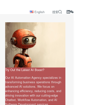
English
搜索
Try Out the Latest AI Boost?
Our AI Automation Agency specializes in
transforming business operations through
advanced AI solutions. We focus on
enhancing efficiency, reducing costs, and
driving innovation with our cutting-edge
Chatbot, Workflow Automation, and AI
Software Development services.