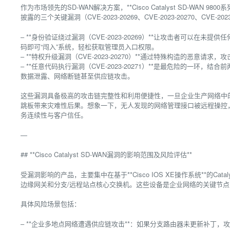
作为市场领先的SD-WAN解决方案，**Cisco Catalyst SD-WA
披露的三个关键漏洞（CVE-2023-20269、CVE-2023-20270、CVE-2
– **身份验证绕过漏洞（CVE-2023-20269）**让攻击者可以
码即可“闯入”系统，轻松获取管理员入口权限。
– **特权升级漏洞（CVE-2023-20270）**通过特殊构造的恶意
– **任意代码执行漏洞（CVE-2023-20271）**是最危险的一
数据泄露、网络断链甚至供应链攻击。
这些漏洞具备极高的攻击链完整性和利用便捷性，一旦企业生产网络中
跳板带来灾难性后果。想象一下，无人发现的网络管理接口被远程操控
务连续性与客户信任。
—
## **Cisco Catalyst SD-WAN漏洞的影响范围及风险评估**
受漏洞影响的产品，主要集中在基于**Cisco IOS XE操作系统**的Catal
边缘网关和分支/远程站点核心交换机。这些设备是企业网络的关键节
具体风险场景包括：
– **企业多地点网络遭遇供应链攻击**：如果分支路由器未更新补丁