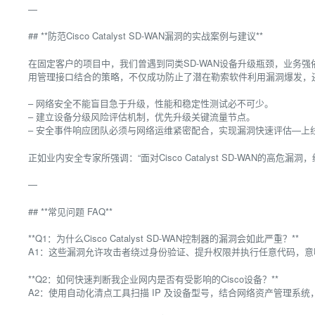
—
## **防范Cisco Catalyst SD-WAN漏洞的实战案例与建议**
在固定客户的项目中，我们曾遇到同类SD-WAN设备升级瓶颈，业务
用管理接口结合的策略，不仅成功防止了潜在勒索软件利用漏洞爆发，
– 网络安全不能盲目急于升级，性能和稳定性测试必不可少。
– 建立设备分级风险评估机制，优先升级关键流量节点。
– 安全事件响应团队必须与网络运维紧密配合，实现漏洞快速评估—上
正如业内安全专家所强调：“面对Cisco Catalyst SD-WAN的
—
## **常见问题 FAQ**
**Q1：为什么Cisco Catalyst SD-WAN控制器的漏洞会如此严重？**
A1：这些漏洞允许攻击者绕过身份验证、提升权限并执行任意代码，
**Q2：如何快速判断我企业网内是否有受影响的Cisco设备？**
A2：使用自动化清点工具扫描 IP 及设备型号，结合网络资产管理系统，