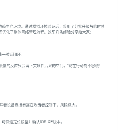
强依赖生产环境。通过模拟环境验证后，采用了分批升级与临时禁
还优化了整体网络管理流程。这里几条经验分享给大家：
线—验证闭环。
高危漏洞，缓慢的反应只会留下灾难性后果的空间。”现在行动刻不容缓！
意味着设备直接暴露在攻击者控制下，风险极大。
可快速定位设备并确认IOS XE版本。