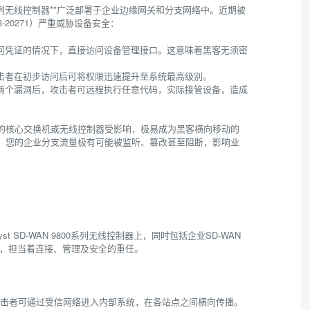
N 9800系列无线控制器**广泛部署于企业边缘网关和分支网络中。近期被
023-20271）严重威胁设备安全：
在未提供任何凭证的情况下，直接访问设备管理接口。这意味着黑客无须密
请求，攻击者在初步访问后可将权限迅速提升至系统最高级别。
环，结合前两个漏洞后，攻击者可远程执行任意代码，实际接管设备，造成
的核心交换机或无线控制器受影响，极易成为黑客横向移动的
，您的企业分支流量极有可能被监听、篡改甚至阻断，影响业
yst SD-WAN 9800系列无线控制器上，同时包括企业SD-WAN
点，担当着连接、管理及安全的重任。
，攻击者可通过受信网络进入内部系统，在各站点之间横向传播。