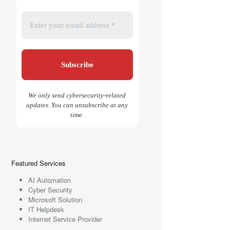
We only send cybersecurity-related
updates. You can unsubscribe at any
time.
Featured Services
AI Automation
Cyber Security
Microsoft Solution
IT Helpdesk
Internet Service Provider