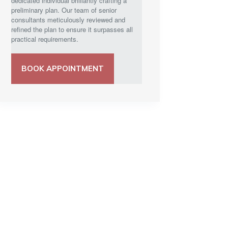
dedicated individual brilliantly crafting a
preliminary plan. Our team of senior
consultants meticulously reviewed and
refined the plan to ensure it surpasses all
practical requirements.
BOOK APPOINTMENT