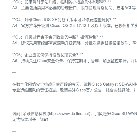
**Q3：如果暂时无法升级，临时防护措施具体有哪些？**
A3：主要包括禁用不必要的管理接口、限制管理网络访问、启用ACL
**Q4：升级Cisco IOS XE到哪个版本可以修复这些漏洞？**
A4：官方推荐升级到 Cisco IOS XE 17.12.1 及以上版本，已修补相
**Q5：升级过程会不会导致业务中断？如何避免？**
A5：建议采用蓝绿部署或滚动升级策略，分批次逐步替换设备软件，确
**Q6：企业应如何保持设备长期安全？**
A6：持续关注Cisco安全公告、保持定期补丁管理、加强监控审计，
—
在数字化网络安全挑战日益严峻的今天，掌握Cisco Catalyst S
专业运维团队的责任担当。敬请关注Cisco官方公告，结合实践经验，
—
访问 [帝联信息科技](https://www.de-line.net)，了解更多Ci
无忧持续增长！🚀🔐
—