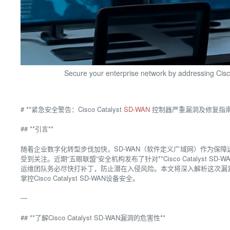
Secure your enterprise network by addressing Cisc
# **紧急安全警告：Cisco Catalyst
SD-WAN
控制器严重漏洞及修复指南
## **引言**
随着企业数字化转型步伐加快，SD-WAN（软件定义广域网）作为保
受到关注。近期“五眼联盟”安全机构发布了针对**Cisco Catalyst S
运维团队务必尽快打补丁，防止潜在入侵风险。本文将深入解析这次漏
掌控Cisco Catalyst SD-WAN设备安全。
—
## **了解Cisco Catalyst SD-WAN漏洞的危害性**