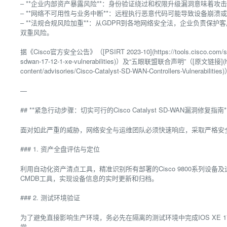
– **企业内部资产暴露风险**：身份验证绕过和权限升级漏洞意味着
– **网络不可用性与业务中断**：远程执行恶意代码可能导致设备崩
– **法规合规风险加重**：从GDPR到各地网络安全法，企业负责
双重风险。
据《Cisco官方安全公告》（[PSIRT 2023-10](https://tools.cisco.com/securi
sdwan-17-12-1-xe-vulnerabilities)）及“五眼联盟联合声明”（[原文链接](https:
content/advisories/Cisco-Catalyst-SD-WAN-Controllers-
—
## **紧急行动步骤：切实可行的Cisco Catalyst SD-WAN漏洞修复指南*
面对如此严重的威胁，网络安全与运维团队必须快速响应，采取严格安
### 1. 资产全盘评估与定位
利用自动化资产清点工具，精准识别所有部署的Cisco 9800系列设备
CMDB工具，实现设备信息的实时更新和归档。
### 2. 测试环境验证
为了避免直接影响生产环境，务必先在隔离的测试环境中完成IOS XE 1
常。