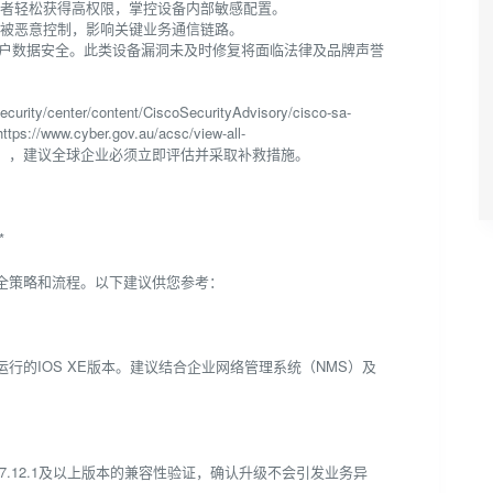
攻击者轻松获得高权限，掌控设备内部敏感配置。
溃或被恶意控制，影响关键业务通信链路。
保护客户数据安全。此类设备漏洞未及时修复将面临法律及品牌声誉
ty/center/content/CiscoSecurityAdvisory/cisco-sa-
//www.cyber.gov.au/acsc/view-all-
Vulnerabilities)），建议全球企业必须立即评估并采取补救措施。
*
全策略和流程。以下建议供您参考：
及运行的IOS XE版本。建议结合企业网络管理系统（NMS）及
7.12.1及以上版本的兼容性验证，确认升级不会引发业务异