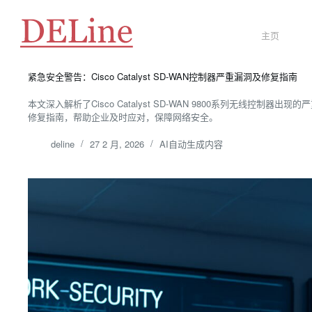
跳
至
内
主页
容
紧急安全警告：Cisco Catalyst SD-WAN控制器严重漏洞及修复指南
本文深入解析了Cisco Catalyst SD-WAN 9800系列无线控
修复指南，帮助企业及时应对，保障网络安全。
deline
27 2 月, 2026
AI自动生成内容