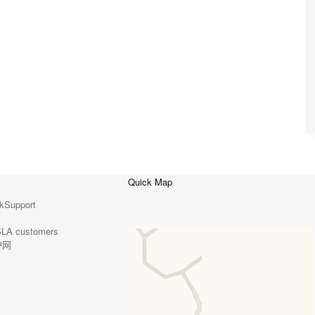
Quick Map
kSupport
o-SLA customers
护网