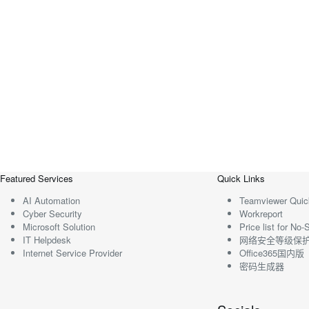
Featured Services
Quick Links
AI Automation
Teamviewer Quic
Cyber Security
Workreport
Microsoft Solution
Price list for N
IT Helpdesk
网络安全等级保
Internet Service Provider
Office365国内版
密码生成器