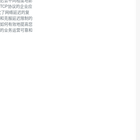
延迟会不同程度地影
TCP协议的企业应
研究了网络延迟的复
输和克服延迟限制的
略如何有效地提高您
国的业务运营可靠和