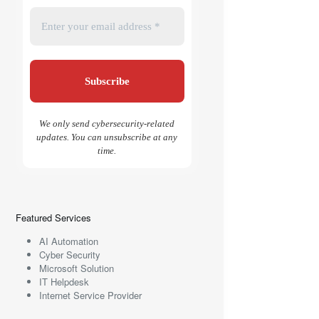
We only send cybersecurity-related
updates. You can unsubscribe at any
time.
Featured Services
AI Automation
Cyber Security
Microsoft Solution
IT Helpdesk
Internet Service Provider