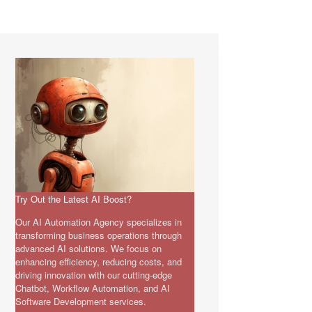
Try Out the Latest AI Boost?
Our AI Automation Agency specializes in
transforming business operations through
advanced AI solutions. We focus on
enhancing efficiency, reducing costs, and
driving innovation with our cutting-edge
Chatbot, Workflow Automation, and AI
Software Development services.