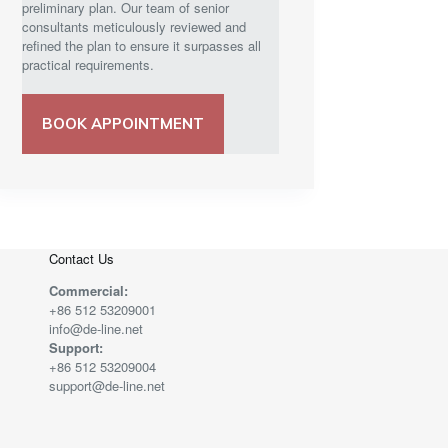
preliminary plan. Our team of senior
consultants meticulously reviewed and
refined the plan to ensure it surpasses all
practical requirements.
BOOK APPOINTMENT
Contact Us
Commercial:
+86 512 53209001
info@de-line.net
Support:
+86 512 53209004
support@de-line.net