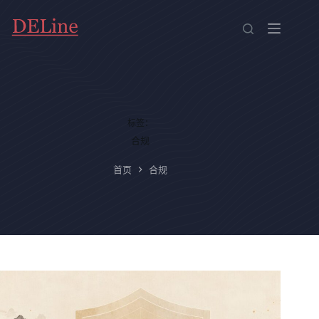
跳
至
内
容
标签：
合规
首页
合规