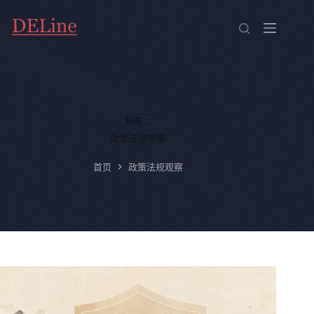
跳
至
内
容
标签：
政策法规观察
首页
政策法规观察