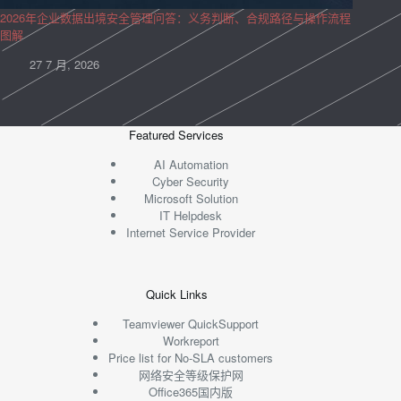
2026年企业数据出境安全管理问答：义务判断、合规路径与操作流程
图解
27 7 月, 2026
Featured Services
AI Automation
Cyber Security
Microsoft Solution
IT Helpdesk
Internet Service Provider
Quick Links
Teamviewer QuickSupport
Workreport
Price list for No-SLA customers
网络安全等级保护网
Office365国内版