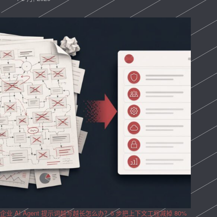
企业 AI Agent 提示词越写越长怎么办？6 步把上下文工程减掉 80%