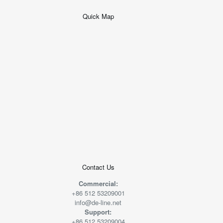
Quick Map
+
−
50 米
© 2026
AutoNavi
-
GS(2019)6379
号
Contact Us
Commercial:
+86 512 53209001
info@de-line.net
Support:
+86 512 53209004