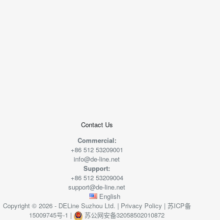
+
−
50 米
© 2026
AutoNavi
-
GS(2019)6379
号
Contact Us
Commercial:
+86 512 53209001
info@de-line.net
Support:
+86 512 53209004
support@de-line.net
English
Copyright © 2026 - DELine Suzhou Ltd. |
Privacy Policy
|
苏ICP备
15009745号-1
|
苏公网安备32058502010872