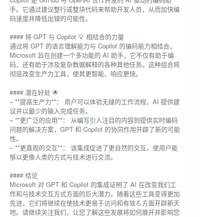
手。它通过建议整行或整块代码来帮助开发人员，从而加快编
码速度并降低出错的可能性。
#### 将 GPT 与 Copilot 💡 相结合的力量
通过将 GPT 的语言理解能力与 Copilot 的编码能力相结合，
Microsoft 旨在创建一个多功能的 AI 助手，它不仅有助于编
码，还有助于涉及复杂数据解释的各种其他任务。这种组合将
彻底改变生产力工具，使其更智能、响应更快。
#### 潜在好处 🌟
– **提高生产力**： 用户可以体验无缝的工作流程，AI 提供建
议并以最少的输入完成任务。
– **更广泛的应用**： 从编写引人注目的内容到提供实时编码
问题的解决方案，GPT 和 Copilot 的协同作用开辟了新的可能
性。
– **更直观的交互**： 该集成促进了更自然的交互，使用户能
够以更像人类的方式与技术进行交流。
#### 结论
Microsoft 对 GPT 和 Copilot 的集成证明了 AI 在改变我们工
作和与技术交互方式方面的巨大潜力。随着这些工具变得更加
先进，它们将继续在使技术更易于访问和有效💪方面开辟新天
地。请继续关注我们，让您了解这些发展将如何展开并影响您