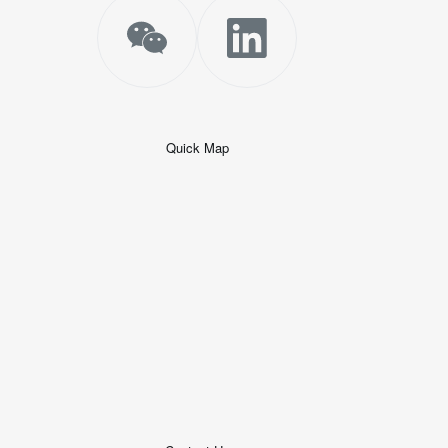
Quick Map
+
−
50 米
© 2026
AutoNavi
-
GS(2019)6379
号