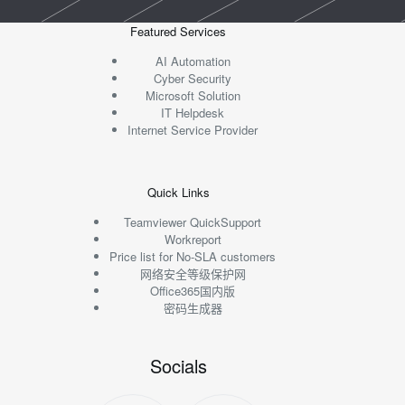
Featured Services
AI Automation
Cyber Security
Microsoft Solution
IT Helpdesk
Internet Service Provider
Quick Links
Teamviewer QuickSupport
Workreport
Price list for No-SLA customers
网络安全等级保护网
Office365国内版
密码生成器
Socials