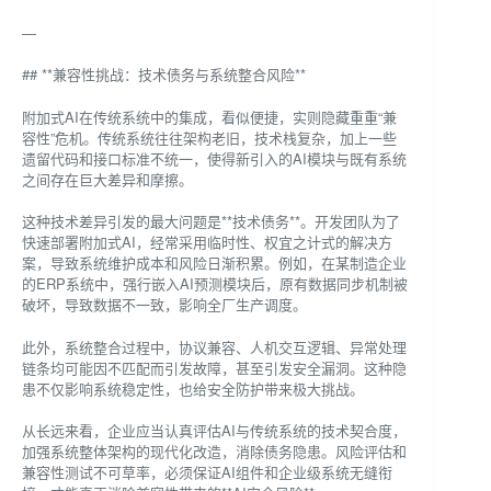
—
## **兼容性挑战：技术债务与系统整合风险**
附加式AI在传统系统中的集成，看似便捷，实则隐藏重重“兼
容性”危机。传统系统往往架构老旧，技术栈复杂，加上一些
遗留代码和接口标准不统一，使得新引入的AI模块与既有系统
之间存在巨大差异和摩擦。
这种技术差异引发的最大问题是**技术债务**。开发团队为了
快速部署附加式AI，经常采用临时性、权宜之计式的解决方
案，导致系统维护成本和风险日渐积累。例如，在某制造企业
的ERP系统中，强行嵌入AI预测模块后，原有数据同步机制被
破坏，导致数据不一致，影响全厂生产调度。
此外，系统整合过程中，协议兼容、人机交互逻辑、异常处理
链条均可能因不匹配而引发故障，甚至引发安全漏洞。这种隐
患不仅影响系统稳定性，也给安全防护带来极大挑战。
从长远来看，企业应当认真评估AI与传统系统的技术契合度，
加强系统整体架构的现代化改造，消除债务隐患。风险评估和
兼容性测试不可草率，必须保证AI组件和企业级系统无缝衔