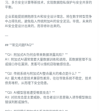
习、多方安全计算等新技术，实现数据隐私保护与安全共享的
平衡。
企业若能提前拥抱原生AI和安全设计理念，将在数字转型竞争
中占得先机，避免陷入传统附加AI的安全泥沼。毕竟，未来的
AI安全是设计出来的，而非修补出来的。
—
## **常见问题FAQ**
**Q1: 附加式AI为何会带来数据泄露风险？**
A1: 附加式AI通常需要大量数据训练和调用，若数据管理不当
或接口存在漏洞，黑客可以借机窃取敏感信息。
**Q2: 传统系统与附加式AI整合最大的难点是什么？**
A2: 最大难点是技术兼容性差异，往往导致系统不稳定、技术
债务堆积，从而埋下安全隐患。
**Q3: AI模型容易遭受哪类攻击？**
A3: 对抗攻击是主要威胁，攻击者设计恶意输入诱导模型做出
错误判断或操作。