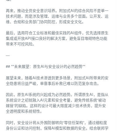
再来，推动全员安全意识培养。附加式AI的综合风险不是单一
技术问题，而是涉及管理、运维与业务多个层面。让开发、运
维、合规和业务部门协同防控，形成安全文化。
最后，选用符合工业标准和最佳实践的AI组件，优先选择原生
集成或开放API接口良好的解决方案，避免盲目堆砌特色功能
带来不可控风险。
—
## **未来展望：原生AI与安全设计的必然趋势**
展望未来，随着AI技术渗透到更多场景，附加式AI所带来的安
全隐患将日益严峻，单靠事后补救已难以防范复杂攻击。
因此，原生AI系统的兴起成为必然趋势。所谓原生AI，是指从
系统设计之初就融入AI元素和安全考量，避免传统系统“被动
嫁接”的缺陷。这样的设计可最大限度减少技术债务，提升安
全透明度和系统韧性。
同时，安全设计将从外围防御转向“零信任架构”，通过细粒度
身份认证和访问控制，保障AI模型和数据的安全。结合联邦学