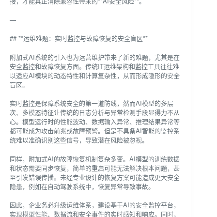
接，才能真正消除兼容性带来的**AI安全风险**。
—
## **运维难题：实时监控与故障恢复的安全盲区**
附加式AI系统的引入也为运营维护带来了新的难题，尤其是在
安全监控和故障恢复方面。传统IT运维架构和监控工具往往难
以适应AI模块的动态特性和计算复杂性，从而形成隐形的安全
盲区。
实时监控是保障系统安全的第一道防线，然而AI模型的多层
次、多模态特征让传统的日志分析与异常检测手段显得力不从
心。模型运行时的性能波动、数据输入异常、推理结果异常等
都可能成为攻击前兆或故障预警。但是不具备AI智能的监控系
统难以准确识别这些信号，导致潜在风险被忽视。
同样，附加式AI的故障恢复机制复杂多变。AI模型的训练数据
和状态需要同步恢复，简单的重启可能无法解决根本问题，甚
至引发错误传播。未经专业设计的恢复方案可能造成更大安全
隐患，例如在自动驾驶系统中，恢复异常导致事故。
因此，企业务必升级运维体系，建设基于AI的安全监控平台，
实现模型性能、数据流和安全事件的实时感知和响应。同时，