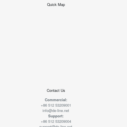
Quick Map
+
−
50 米
© 2026
AutoNavi
-
GS(2019)6379
号
Contact Us
Commercial:
+86 512 53209001
info@de-line.net
Support:
+86 512 53209004
support@de-line.net