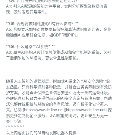
**Q4: 如何提升附加式AI系统的监控能力？**
A4: 引入AI驱动的智能监控平台，实时分析模型及数据流表
现，及时发现异常事件。
**Q5: 合规要求对附加式AI有什么影响？**
A5: 合规要求加强对数据隐私保护和算法透明度的监管，企业
需确保AI应用符合法规，如GDPR和PIPL。
**Q6: 什么是原生AI系统？**
A6: 原生AI是指从设计阶段便集成AI和安全机制的系统，区别
于后期附加的AI模块，更安全且性能更优。
—
随着人工智能的迅猛发展，附加式AI带来的**AI安全风险**愈
发凸显。只有科学识别各种隐患，并结合业务实际制定有效防
护方案，才能真正保障企业信息安全和万无一失的运营环境。
帝联信息科技致力于提供前沿的AI安全咨询与解决方案，帮助
您化解传统系统与AI融合的重重风险，迈向智能化安全新未
来。访问 [https://www.de-line.net](https://www.de-line.net) 探
索更多定制化企业服务，让AI赋能的同时，更让安全万无一
失！✨🚀
************
以上内容由我们的AI自动发部机器人提供