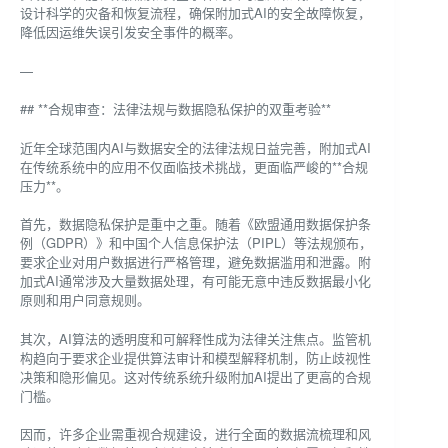
设计科学的灾备和恢复流程，确保附加式AI的安全故障恢复，
降低因运维失误引发安全事件的概率。
—
## **合规审查：法律法规与数据隐私保护的双重考验**
近年全球范围内AI与数据安全的法律法规日益完善，附加式AI
在传统系统中的应用不仅面临技术挑战，更面临严峻的**合规
压力**。
首先，数据隐私保护是重中之重。随着《欧盟通用数据保护条
例（GDPR）》和中国个人信息保护法（PIPL）等法规颁布，
要求企业对用户数据进行严格管理，避免数据滥用和泄露。附
加式AI通常涉及大量数据处理，有可能无意中违反数据最小化
原则和用户同意规则。
其次，AI算法的透明度和可解释性成为法律关注焦点。监管机
构趋向于要求企业提供算法审计和模型解释机制，防止歧视性
决策和隐形偏见。这对传统系统升级附加AI提出了更高的合规
门槛。
因而，许多企业需重视合规建设，进行全面的数据流梳理和风