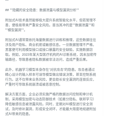
## **隐藏的安全隐患：数据泄露与模型漏洞分析**
附加式AI技术虽然能够极大提升系统智能化水平，但若管理不
善，便极易带来严重安全风险。首当其冲的是**数据泄露**和
**模型漏洞**。
附加式AI通常需依托海量数据进行训练和推理，这些数据往往
涉及用户隐私、商业机密或敏感信息。一旦数据管理不严格，
黑客便可利用模型接口或接口暴露的安全缺陷，实施数据窃
取。例如，2023年某大型医疗机构的AI诊断系统，因未加密传
输路径，导致患者隐私数据被非法访问，造成严重后果。
此外，机器学习模型本身存在“对抗攻击”的隐患。攻击者通过
精心设计的输入样本可误导模型做出错误决策，甚至控制系统
行为。这不仅带来业务风险，更会助长安全漏洞的连锁反应，
严重时可导致系统崩溃或被恶意控制。
解决方案方面，企业必须实施严格的数据访问控制和审计机
制，采用模型加密与动态防御技术（如差分隐私、联邦学习）
降低敏感信息被泄露风险。同时，定期对AI模型进行安全测
试，及时修补漏洞，形成安全闭环，才能最大限度地规避附加
式AI带来的隐患。