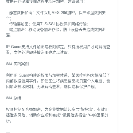
数据在存储和传输过程中均应加密。建议采用：
– 静态数据加密：文件采用AES-256加密，保障磁盘数据安
全；
– 传输层加密：使用TLS/SSL协议保护网络传输；
– 端点加密：移动设备加密存储，防止设备丢失造成数据泄
漏。
IP Guard支持文件加密与权限绑定，只有授权用户才可解密查
看，文件外泄即使被盗用也难以读取。
### 实践案例
利用IP Guard构建的权限与加密体系，某医疗机构大幅降低了
内部数据滥用事件。即使医生将病患信息拷贝至个人电脑，也
因加密技术限制，无法解密查看，确保隐私保护合规。
### 总结
权限控制配合强加密，为企业数据筑起多层“防护墙”，有效阻
挡泄露风险，辅助企业顺利完成**数据泄露报告**中的因果分
析。
—