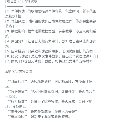
| 报告部分 | 内容说明 |
| ————– | ————————————————- |
| 1. 事件概述 | 简明扼要描述事件背景，包含时间、影响范围
及初步判断 |
| 2. 详细经过 | 时间轴形式列出事件发展过程，重点突出关键
节点 |
| 3. 数据影响 | 枚举泄露数据类型、卷宗数量、涉及人员和系
统 |
| 4. 原因分析 | 结合日志和行为审计，剖析攻击路径或内部违
规 |
| 5. 应对措施 | 已采取和建议的短期、长期缓解和防范方案 |
| 6. 结论与建议 | 总结本次事件教训，给出安全管理改进方向 |
| 7. 附录 | 包含日志片段、截图、相关政策文件等支持材料 |
### 关键内容要素
– **时间标注**：必须精确到秒，时间轴清晰，方便事件复
现。
– **数据详情**：涉及何种敏感数据，数量多少，是否包含个
人隐私。
– **行为轨迹**：谁进行了哪些操作，是否异常，关联IP地
址、设备信息。
– **责任归属**：是内外部威胁，还是人为失误？
– **根本原因**：识别安全漏洞或管理疏忽。