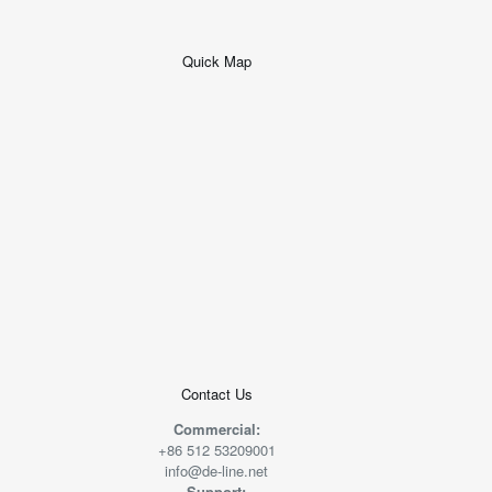
Quick Map
+
−
50 米
© 2026
AutoNavi
-
GS(2019)6379
号
Contact Us
Commercial:
+86 512 53209001
info@de-line.net
Support: