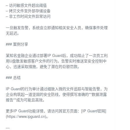
– 访问敏感文件超出阈值
– 拷贝文件至外部存储设备
– 非工作时间文件异常访问
一旦触发告警，系统会立即通知相关安全人员，确保事件处理
无延迟。
### 案例分享
某知名金融企业通过部署IP Guard后，成功阻止了一次员工利
用U盘散发敏感客户文件的行为。告警实时推送至安全控制中
心，迅速采取措施，避免了潜在的巨额罚款。
### 总结
IP Guard的行为审计通过细致入微的文件追踪与智能告警，为
企业构筑起一道坚固的安全防线，使得撰写准确的**数据泄露
报告**成为可能且高效。
更多IP Guard功能详情，请访问其官方页面：[IP Guard官网]
(https://www.ipguard.cn)。
—