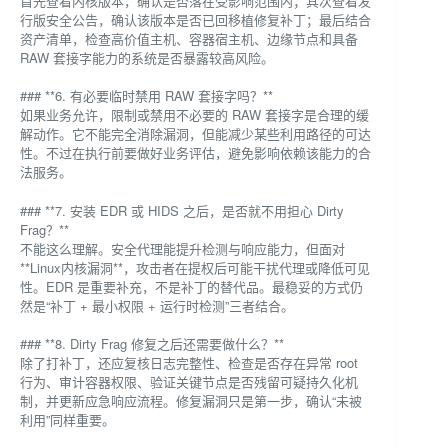
首先查看内核版本，确认是否落在受影响范围内；其次查看发
行版安全公告，确认该版本是否已回移植修复补丁；最后结合
资产清单，检查高价值主机、容器宿主机、边缘节点和具备
RAW 套接字能力的系统是否暴露较高风险。
### **6. 有必要临时禁用 RAW 套接字吗？**
如果业务允许，限制或禁用不必要的 RAW 套接字是合理的缓
解动作。它不能完全消除漏洞，但能减少某些利用路径的可达
性。不过在执行前要做好业务评估，避免影响依赖该能力的合
法服务。
### **7. 安装 EDR 或 HIDS 之后，是否就不用担心 Dirty
Frag？**
不能这么理解。安全代理能提升检测与响应能力，但面对
**Linux内核漏洞**，攻击者在提权后可能干扰代理或降低可见
性。EDR 是重要补充，不是补丁的替代品。最稳妥的方式仍
然是“补丁 + 最小权限 + 运行时检测”三者结合。
### **8. Dirty Frag 修复之后还需要做什么？**
除了打补丁，还应复核日志完整性、检查是否存在异常 root
行为、审计容器权限、验证关键节点是否残留可疑持久化机
制，并更新应急响应流程。修复漏洞只是第一步，确认“未被
利用”同样重要。