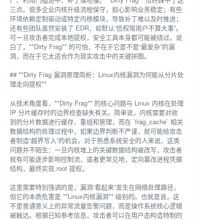
三点。很多企业内核升级流程保守，担心影响业务稳定；有些
环境依赖定制驱动或特定内核模块，导致补丁难以及时推进；
还有些团队虽然安装了 EDR，却默认“低权限用户不算大事”。
可一旦攻击者完成本地提权，安全工具本身都可能被绕过。说
白了，**Dirty Frag** 的可怕，不在于它是不是“最复杂”的漏
洞，而在于它太适合作为现实攻击中的关键拼图。
## **Dirty Frag 漏洞原理简析：Linux内核漏洞为何能从分片处
理走向提权**
从技术角度看，**Dirty Frag** 的核心问题与 Linux 内核在处理
IP 分片缓存时的边界检查缺失有关。简单说，内核需要对收
到的分片数据进行缓存、重组和管理，而在 `frag_cache` 相关
数据结构的处理过程中，如果边界判断不严谨，就可能给攻击
者制造“越界写入”的机会。对于熟悉系统安全的人来说，这类
问题并不陌生：一旦内核堆上的关键数据结构被改写，攻击者
就有可能逐步影响控制流，或者更常见地，定向篡改进程凭据
结构，最终实现 root 提权。
这里需要特别强调的是，漏洞“看起来”发生在网络处理路径，
但它的本质危害是 **Linux内核漏洞** 级别的。也就是说，这
不是普通意义上的异常流量告警问题，而是操作系统核心逻辑
被触达。根据已知参考信息，攻击者可以在用户态构造特制的