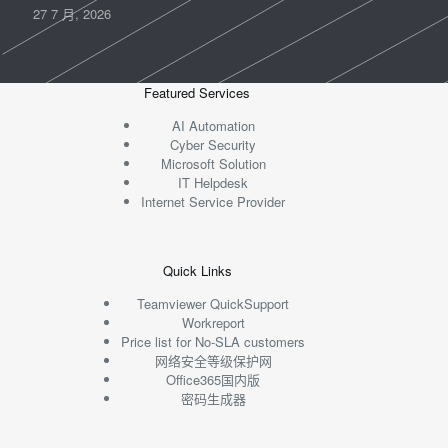
27 7 月, 2026
Featured Services
AI Automation
Cyber Security
Microsoft Solution
IT Helpdesk
Internet Service Provider
Quick Links
Teamviewer QuickSupport
Workreport
Price list for No-SLA customers
网络安全等级保护网
Office365国内版
密码生成器