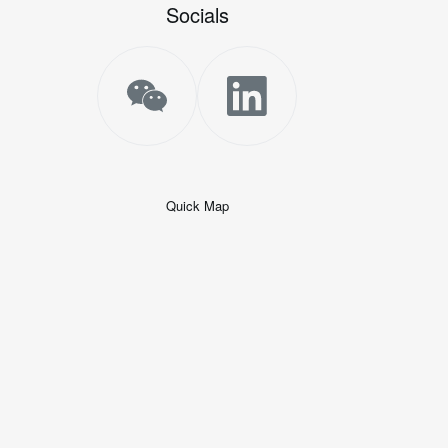
Socials
Quick Map
+
−
50 米
© 2026