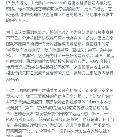
IP 分片报文，并借助 `setsockopt` 或接收路径触发内核处理
缺陷。你不需要把它理解成“复杂黑客魔法”，更直白地说，它
就是利用内核对输入状态管理不严谨的地方，制造本不该发生
的内存写入。
为什么这类漏洞修复难、检测也难？因为合法网络分片本身并
不罕见。分片机制是协议栈里原本就存在的一部分，因此安全
团队不能简单地把所有分片都当成恶意活动。真正棘手的是
“异常分片行为模式”：分片数量异常、重组关系异常、频率异
常、上下文异常。这也是为什么一些研究建议结合 eBPF 做运
行时观测，通过更细粒度地监控分片缓存行为、RAW 套接字
使用情况以及内核相关路径访问频率，来发现潜在攻击迹象。
相比传统只盯日志或单点告警的方法，这种方式更贴近内核行
为本身。
不过，理解原理并不意味着要公开利用细节。对于企业安全负
责人来说，你真正要抓住的重点有三个：第一，**Dirty Frag**
并不是普通应用漏洞，而是能冲击系统根基的 **Linux本地提
权漏洞**；第二，它依赖的是输入构造与内核状态管理的组
合，意味着只看“有没有开放公网端口”远远不够；第三，一旦
PoC 在社区流传，防守窗口就会迅速缩短。也就是说，补丁节
奏、暴露面梳理和异常行为监测，必须同步推进，而不是“先
观察两周再说”。安全事件里，很多损失就发生在这种犹豫的
灰色地带。