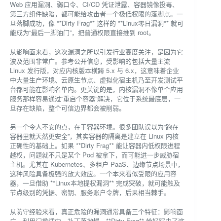
Web 应用漏洞、弱口令、CI/CD 凭证泄露、容器镜像投毒、
第三方组件缺陷，都可能给攻击者一个极低权限的落脚点。一
旦落脚成功，像 **Dirty Frag** 这样的 **Linux零日漏洞** 就可
能成为“最后一脚油门”，把普通权限直接推到 root。
从影响面来看，这次漏洞之所以引发行业高度关注，是因为它
波及范围非常广。参考公开信息，受影响的包括大量主流
Linux 发行版，对应内核版本横跨 5.x 与 6.x，这意味着企业
中大量生产环境、云原生节点、虚拟化宿主机乃至开发测试平
台都可能在影响名单内。更关键的是，内核漏洞不像单个应用
服务那样容易通过“重启个容器”解决，它位于系统最底层，一
旦存在缺陷，整个可信边界都会被削弱。
另一个令人不安的点，在于容器环境。很多团队误以为“跑在
容器里就天然更安全”，其实容器的隔离是建立在 Linux 内核
正确性的基础上。如果 **Dirty Frag** 能让容器内低权限进程
越权，问题就不只是某个 Pod 被拿下，而可能进一步威胁宿
主机。尤其在 Kubernetes、多租户 PaaS、边缘节点场景中，
这种风险具备极强的放大效应。一个本来看似受限的应用容
器，一旦借助 **Linux本地提权漏洞** 完成突破，就可能触及
节点级别的凭据、密钥、服务账户令牌，后果相当棘手。
从防守经验来看，真正危险的漏洞通常具备三个特征：影响面
广、利用门槛适中、补丁落地慢。**Dirty Frag** 恰好踩中了这