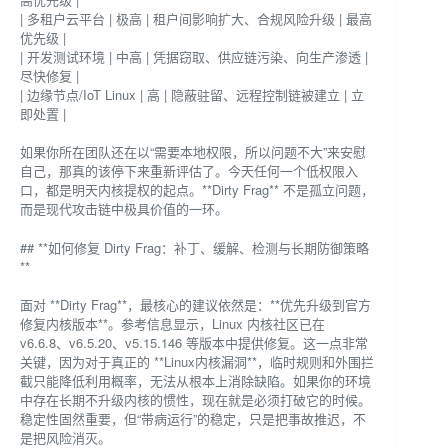
| 多租户云平台 | 极高 | 租户间影响扩大、合规风险升级 | 最高
优先级 |
| 开发测试环境 | 中高 | 凭据窃取、供应链污染、向生产渗透 |
尽快修复 |
| 边缘节点/IoT Linux | 高 | 隐蔽驻留、远程控制链被建立 | 立
即处置 |
如果你所在团队还在以“需要本地权限，所以问题不大”来安慰
自己，那真的该停下来重新评估了。今天任何一个低权限入
口，都是明天内核提权的起点。**Dirty Frag** 不是孤立问题，
而是现代攻击链中极具价值的一环。
## **如何修复 Dirty Frag：补丁、缓解、检测与长期防御策略
**
面对 **Dirty Frag**，最核心的建议依然是：**优先升级到官方
修复内核版本**。参考信息显示，Linux 内核社区已在
v6.6.8、v6.5.20、v5.15.146 等版本中提供修复。这一点非常
关键，因为对于真正的 **Linux内核漏洞**，临时规则和外围拦
截只能降低利用概率，无法从根本上消除缺陷。如果你的环境
中存在长期不升级内核的惯性，现在就是必须打破它的时候。
稳定性固然重要，但“带病运行”的稳定，只是把事故推迟，不
是把风险消灭。