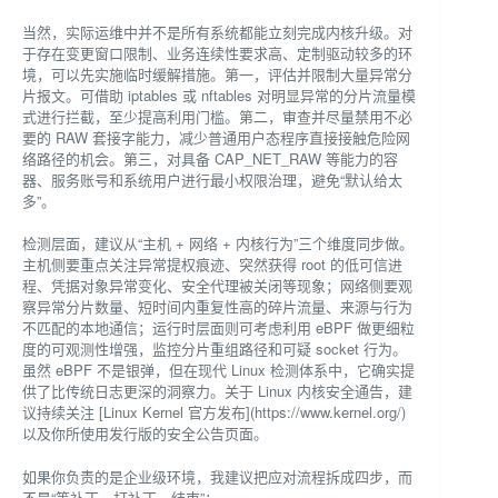
当然，实际运维中并不是所有系统都能立刻完成内核升级。对
于存在变更窗口限制、业务连续性要求高、定制驱动较多的环
境，可以先实施临时缓解措施。第一，评估并限制大量异常分
片报文。可借助 iptables 或 nftables 对明显异常的分片流量模
式进行拦截，至少提高利用门槛。第二，审查并尽量禁用不必
要的 RAW 套接字能力，减少普通用户态程序直接接触危险网
络路径的机会。第三，对具备 CAP_NET_RAW 等能力的容
器、服务账号和系统用户进行最小权限治理，避免“默认给太
多”。
检测层面，建议从“主机 + 网络 + 内核行为”三个维度同步做。
主机侧要重点关注异常提权痕迹、突然获得 root 的低可信进
程、凭据对象异常变化、安全代理被关闭等现象；网络侧要观
察异常分片数量、短时间内重复性高的碎片流量、来源与行为
不匹配的本地通信；运行时层面则可考虑利用 eBPF 做更细粒
度的可观测性增强，监控分片重组路径和可疑 socket 行为。
虽然 eBPF 不是银弹，但在现代 Linux 检测体系中，它确实提
供了比传统日志更深的洞察力。关于 Linux 内核安全通告，建
议持续关注 [Linux Kernel 官方发布](https://www.kernel.org/)
以及你所使用发行版的安全公告页面。
如果你负责的是企业级环境，我建议把应对流程拆成四步，而
不是“等补丁、打补丁、结束”：