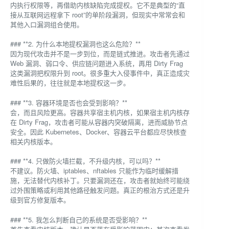
内执行权限等，再借助内核缺陷完成提权。它不是典型的“直
接从互联网远程拿下 root”的单阶段漏洞，但现实中常常会和
其他入口漏洞组合使用。
### **2. 为什么本地提权漏洞也这么危险？**
因为现代攻击并不是一步到位，而是链式推进。攻击者先通过
Web 漏洞、弱口令、供应链问题进入系统，再用 Dirty Frag
这类漏洞把权限升到 root。很多重大入侵事件中，真正造成灾
难性后果的，往往就是本地提权这一步。
### **3. 容器环境是否也会受到影响？**
会，而且风险更高。容器共享宿主机内核，如果宿主机内核存
在 Dirty Frag，攻击者可能从容器内突破隔离，进而威胁节点
安全。因此 Kubernetes、Docker、容器云平台都应尽快核查
相关内核版本。
### **4. 只做防火墙拦截，不升级内核，可以吗？**
不建议。防火墙、iptables、nftables 只能作为临时缓解措
施，无法替代内核补丁。只要漏洞还在，攻击者就始终可能绕
过外围策略或利用其他路径触发问题。真正的根治方式还是升
级到官方修复版本。
### **5. 我怎么判断自己的系统是否受影响？**