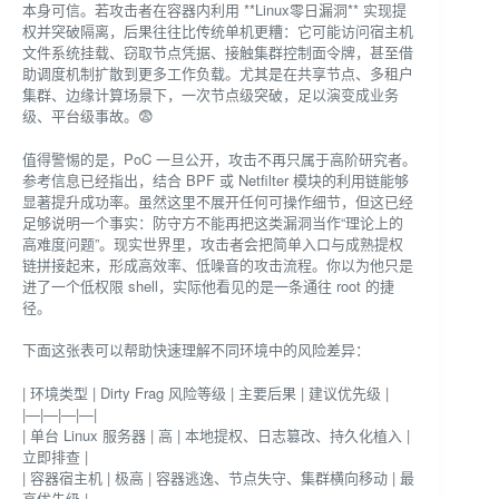
本身可信。若攻击者在容器内利用 **Linux零日漏洞** 实现提
权并突破隔离，后果往往比传统单机更糟：它可能访问宿主机
文件系统挂载、窃取节点凭据、接触集群控制面令牌，甚至借
助调度机制扩散到更多工作负载。尤其是在共享节点、多租户
集群、边缘计算场景下，一次节点级突破，足以演变成业务
级、平台级事故。😨
值得警惕的是，PoC 一旦公开，攻击不再只属于高阶研究者。
参考信息已经指出，结合 BPF 或 Netfilter 模块的利用链能够
显著提升成功率。虽然这里不展开任何可操作细节，但这已经
足够说明一个事实：防守方不能再把这类漏洞当作“理论上的
高难度问题”。现实世界里，攻击者会把简单入口与成熟提权
链拼接起来，形成高效率、低噪音的攻击流程。你以为他只是
进了一个低权限 shell，实际他看见的是一条通往 root 的捷
径。
下面这张表可以帮助快速理解不同环境中的风险差异：
| 环境类型 | Dirty Frag 风险等级 | 主要后果 | 建议优先级 |
|—|—|—|—|
| 单台 Linux 服务器 | 高 | 本地提权、日志篡改、持久化植入 |
立即排查 |
| 容器宿主机 | 极高 | 容器逃逸、节点失守、集群横向移动 | 最
高优先级 |