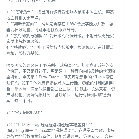
1. **识别资产**：找出所有运行受影响内核版本的主机、容器
宿主机和关键节点。
2. **判断暴露面**：确认是否存在 RAW 套接字能力开放、容
器高权限配置、可疑本地低权限账号等。
3. **执行修复与缓解**：能升级的尽快升级，不能升级的先实
施过滤与权限收敛。
4. **持续验证**：补丁后复核内核版本、检测规则、审计覆盖
率和异常行为基线。
很多团队的误区在于“修完补丁就完事了”。其实真正成熟的安
全治理，不只是打补丁，更是建立一种面向内核风险的快速响
应机制。今天是 **Dirty Frag**，明天可能是别的 **Linux零日
漏洞**。如果你的流程仍然依赖人工传话、零散统计和临时判
断，那么每一次高危通告都会让团队手忙脚乱。长远来看，资
产可视化、漏洞情报订阅、基线加固、运行时检测和应急预
案，缺一不可。
## **常见问题FAQ**
### **1. Dirty Frag 是远程漏洞还是本地漏洞？**
Dirty Frag 属于 **Linux本地提权漏洞**。它通常需要攻击者先
具备本地低权限执行条件，例如普通账号、受限 shell、容器