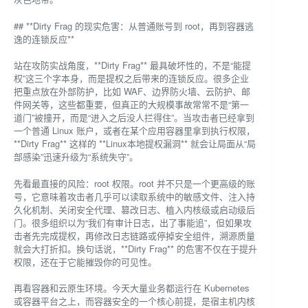
## **Dirty Frag 的现实危害：从普通账号到 root，再到容器逃
逸的连锁反应**
站在攻防实战角度，**Dirty Frag** 最具破坏性的，不是“能提
权”这三个字本身，而是提权之后带来的连锁反应。很多企业
把重点放在外部防护，比如 WAF、边界防火墙、云防护、邮
件网关等，这些都重要，但真正的大规模事故常常不是“第一
道门”被撞开，而是“进入之后没人拦得住”。当攻击者已经拿到
一个普通 Linux 账户，或者在某个应用容器里拿到执行权限，
**Dirty Frag** 这样的 **Linux本地提权漏洞** 就会让局面从“局
部感染”迅速升级为“系统失守”。
先看最直接的风险：root 权限。root 并不只是一个更高级的账
号，它意味着攻击者几乎可以读取系统中的敏感文件、注入持
久化机制、关闭安全代理、篡改日志、植入内核级或启动级后
门。很多组织以为“我们有审计日志，出了事能追”，但如果攻
击者先完成提权，再修改日志链路或停掉安全组件，溯源质量
就会大打折扣。换句话说，**Dirty Frag** 的危害不仅在于提升
权限，还在于它能摧毁你的可见性。
再看容器和云原生环境。今天大量业务都运行在 Kubernetes
或容器平台之上，而容器安全的一个核心前提，是宿主机内核