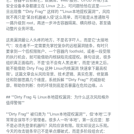
安全设备本身都建立在 Linux 之上。可问题恰恰在这里——一
旦出现像 **Dirty Frag** 这样的 **Linux本地提权漏洞**，风险
就不再只是“某台机器被入侵”这么简单，而可能是从普通账号
一路升级到 root，再进一步冲击容器隔离、横向移动，甚至撬
动整片业务环境。
这类漏洞最让人头疼的地方，不是名字吓人，而是它“太接地
气”：攻击者不一定需要先掌控复杂的远程漏洞链条，有时只
要拿到一个低权限账户、一个容器内 foothold，或者一段受限
的执行机会，就可能借助内核缺陷完成提权。换句话说，很多
组织真正面临的，不是“会不会有人黑进来”，而是“进来之后，
能不能借助 Dirty Frag 这种 Linux内核漏洞 快速拿下最高权
限”。这篇文章会从风险背景、技术逻辑、真实危害、修复路
径和防御思路几个维度，系统拆解 **Dirty Frag** 的威胁轮
廓，帮助你判断：你的环境到底是否暴露在危险边缘。⚠️
## **Dirty Frag 与 Linux本地提权漏洞：为什么这次风险格外
值得警惕**
**Dirty Frag** 被归类为 **Linux本地提权漏洞**，但“本地”二字
常常会误导不少管理者。很多人一听“本地”，第一反应是：那
不是必须先登录机器吗？风险应该有限。现实却没这么乐观。
今天的攻击链条早已不是单点爆破式，而是多阶段组合式：