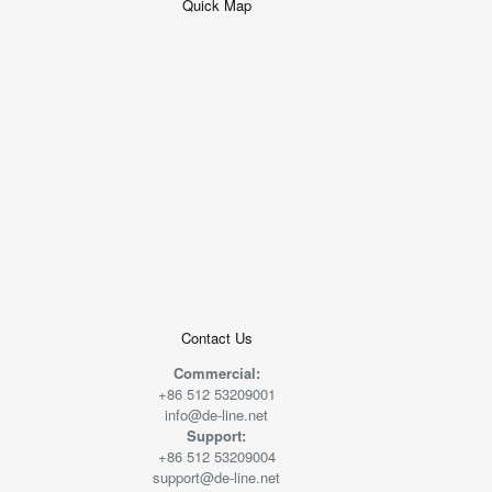
Quick Map
+
−
50 米
© 2026
AutoNavi
-
GS(2019)6379
号
Contact Us
Commercial:
+86 512 53209001
info@de-line.net
Support:
+86 512 53209004
support@de-line.net