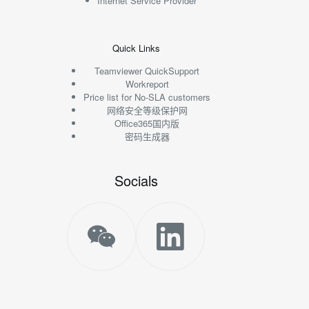
Internet Service Provider
Quick Links
Teamviewer QuickSupport
Workreport
Price list for No-SLA customers
网络安全等级保护网
Office365国内版
密码生成器
Socials