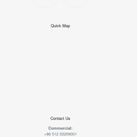
Quick Map
+
−
50 米
© 2026
AutoNavi
-
GS(2019)6379
号
Contact Us
Commercial:
+86 512 53209001