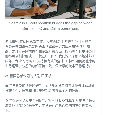
Seamless IT collaboration bridges the gap between
German HQ and China operations.
🌍 您是否在德国总部工作并经常面临 IT 难题？你并不孤单！
许多在德国设有总部的跨国企业都在努力应对独特的 IT 挑
战，尤其是在跨境协作和企业升级方面。好消息？其中许多问
题都可以很快解决——就在中国！让我们深入了解本地外部 IT
服务、专业的德语 IT 支持和有效的全球 IT 协作如何简化您的
业务运营、与您的总部保持一致并保持您的技术平稳运行。
## 德国总部公司的常见 IT 困境
💼 **与总部的沟通障碍**：无论是发送支持票证还是理解基础
设施文档，语言和时区差异都会减慢每个人的速度。
🔄 **数据同步和安全问题**：将本地 ERP/MES 系统与全球标
准集成可能会带来压力，尤其是在严格的德国数据合规要求
下。