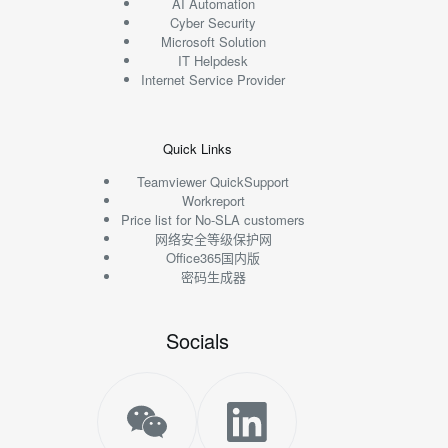
AI Automation
Cyber Security
Microsoft Solution
IT Helpdesk
Internet Service Provider
Quick Links
Teamviewer QuickSupport
Workreport
Price list for No-SLA customers
网络安全等级保护网
Office365国内版
密码生成器
Socials