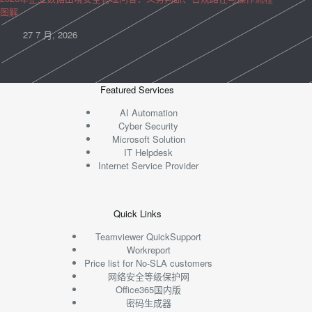
图解
27 7 月, 2026
Featured Services
AI Automation
Cyber Security
Microsoft Solution
IT Helpdesk
Internet Service Provider
Quick Links
Teamviewer QuickSupport
Workreport
Price list for No-SLA customers
网络安全等级保护网
Office365国内版
密码生成器