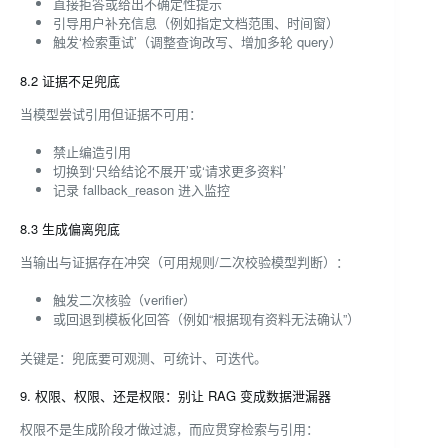
直接拒答或给出不确定性提示
引导用户补充信息（例如指定文档范围、时间窗）
触发‘检索重试’（调整查询改写、增加多轮 query）
8.2 证据不足兜底
当模型尝试引用但证据不可用：
禁止编造引用
切换到‘只给结论不展开’或‘请求更多资料’
记录 fallback_reason 进入监控
8.3 生成偏离兜底
当输出与证据存在冲突（可用规则/二次校验模型判断）：
触发二次核验（verifier）
或回退到模板化回答（例如“根据现有资料无法确认”）
关键是：兜底要可观测、可统计、可迭代。
9. 权限、权限、还是权限：别让 RAG 变成数据泄漏器
权限不是生成阶段才做过滤，而应贯穿检索与引用：