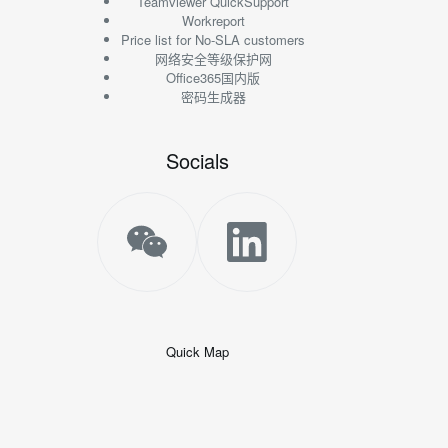
Teamviewer QuickSupport
Workreport
Price list for No-SLA customers
网络安全等级保护网
Office365国内版
密码生成器
Socials
Quick Map