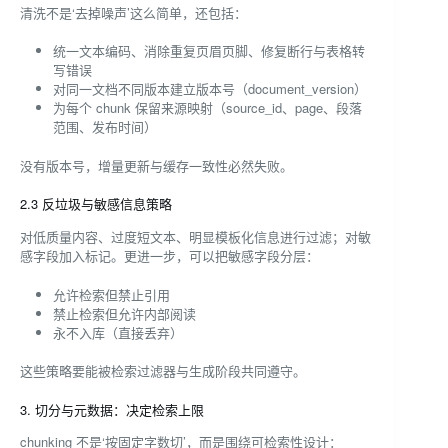
清洗不是‘去掉噪声’这么简单，还包括：
统一文本编码、消除重复页眉页脚、修复断行与表格转
写错误
对同一文档不同版本建立版本号（document_version）
为每个 chunk 保留来源映射（source_id、page、段落
范围、发布时间）
没有版本号，增量更新与缓存一致性必然失败。
2.3 反垃圾与敏感信息策略
对低质量内容、过度短文本、明显模板化信息进行过滤；对敏
感字段加入标记。更进一步，可以把敏感字段分层：
允许检索但禁止引用
禁止检索但允许内部阅读
永不入库（直接丢弃）
这些策略要能被检索过滤器与生成阶段共同遵守。
3. 切分与元数据：决定检索上限
chunking 不是‘按固定字数切’，而是围绕可检索性设计：