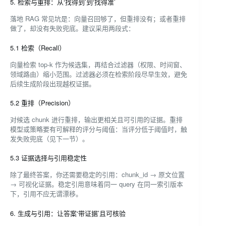
5. 检索与重排：从‘找得到’到‘找得准’
落地 RAG 常见坑是：向量召回够了，但重排没有；或者重排
做了，却没有失败兜底。建议采用两段式：
5.1 检索（Recall）
向量检索 top-k 作为候选集，再结合过滤器（权限、时间窗、
领域路由）缩小范围。过滤器必须在检索阶段尽早生效，避免
后续生成阶段出现越权证据。
5.2 重排（Precision）
对候选 chunk 进行重排，输出更相关且可引用的证据。重排
模型或策略要有可解释的评分与阈值：当评分低于阈值时，触
发失败兜底（见下一节）。
5.3 证据选择与引用稳定性
除了最终答案，你还需要稳定的引用：chunk_id → 原文位置
→ 可视化证据。稳定引用意味着同一 query 在同一索引版本
下，引用不应无谓漂移。
6. 生成与引用：让答案‘带证据’且可核验