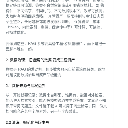
据足够且可追溯，答案不会凭空编造或引用错误材料。 2) 稳
得住：不同请求、不同时间、不同数据版本下，效果可预测；
失败时有明确回退策略。 3) 管得严：权限控制与审计日志贯
穿全链路，任何越权都能被发现和阻断。 4) 算得过：成本
（token、向量索引、重排、缓存命中率）可计算、可监控、
可持续优化。
要做到这些，RAG 系统要具备工程化‘质量栅栏’，而不是把一
套脚本堆在一起。
2. 数据治理：把‘能用的数据’变成工程资产
数据是 RAG 的发动机，但多数失败来自前置治理缺失。落地
时建议把数据治理当成产品级能力：
2.1 数据来源与授权边界
从一开始就要记录：数据来自哪里、谁拥有、能否对外检索、
能否进入检索索引、能否被模型读取并生成答案。尤其企业知
识库常见问题是：文件能下载 ≠ 可以用于向量检索；同一份文
档可能允许某些字段对外、另一些字段禁止。
2.2 清洗、规范化与版本号