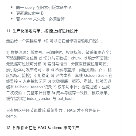
同一 query 在旧索引版本命中 A
更新后应命中 B
若 cache 未失效，必须告警
11. 生产化落地清单：按‘能上线’思维设计
最后给一个实操清单（你可以把它当作项目验收口径）：
1) 数据治理：版本号、来源映射、权限标签、敏感策略齐全；
可追溯到原文位置 2) 切分与元数据：chunk_id 稳定可复现；
元数据可过滤可分桶 3) 索引与增量：分区重建或粒度可控；
索引版本可发布与可回滚 4) 检索与重排：阈值明确；召回-精
度指标可监控；引用稳定 5) 评估体系：离线 Golden Set + 在
线监控 + 人审抽检闭环 6) 失败兜底：拒答、重试、核验回退
都有 fallback_reason 记录 7) 权限与审计：检索过滤 + 生成
二次校验 + 完整审计日志 8) 成本与缓存一致性：模块账单、
缓存键绑定 index_version 与 acl_hash
只有把这些环节都做成‘系统能力’，RAG 才不会停留在
demo。
12. 如果你正在把 RAG 从 demo 推向生产