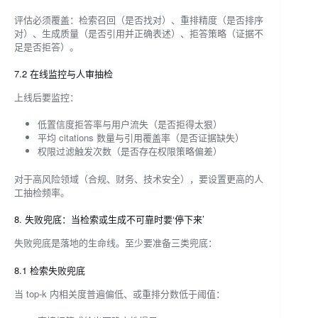
评估必须覆盖：检索召回（是否找对）、重排精度（是否排序
对）、生成质量（是否引用并正确表述）、拒答策略（证据不
足是否拒答）。
7.2 在线监控与人审抽检
上线后要监控：
低置信度拒答率与用户流失（是否拒得太狠）
平均 citations 数量与引用覆盖率（是否证据缺失）
权限过滤触发次数（是否存在权限策略偏差）
对于高风险领域（合规、财务、技术安全），要设置更高的人
工抽检频率。
8. 失败兜底：当检索或生成不可靠时要‘停下来’
失败兜底是落地的生命线。至少要准备三类兜底：
8.1 检索失败兜底
当 top-k 内相关度普遍偏低、或重排分数低于阈值：