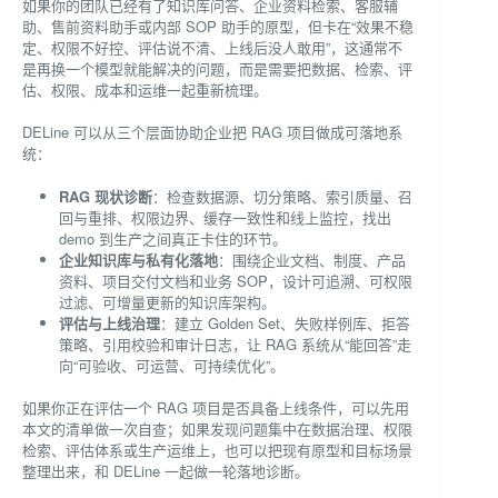
如果你的团队已经有了知识库问答、企业资料检索、客服辅
助、售前资料助手或内部 SOP 助手的原型，但卡在“效果不稳
定、权限不好控、评估说不清、上线后没人敢用”，这通常不
是再换一个模型就能解决的问题，而是需要把数据、检索、评
估、权限、成本和运维一起重新梳理。
DELine 可以从三个层面协助企业把 RAG 项目做成可落地系
统：
RAG 现状诊断
：检查数据源、切分策略、索引质量、召
回与重排、权限边界、缓存一致性和线上监控，找出
demo 到生产之间真正卡住的环节。
企业知识库与私有化落地
：围绕企业文档、制度、产品
资料、项目交付文档和业务 SOP，设计可追溯、可权限
过滤、可增量更新的知识库架构。
评估与上线治理
：建立 Golden Set、失败样例库、拒答
策略、引用校验和审计日志，让 RAG 系统从“能回答”走
向“可验收、可运营、可持续优化”。
如果你正在评估一个 RAG 项目是否具备上线条件，可以先用
本文的清单做一次自查；如果发现问题集中在数据治理、权限
检索、评估体系或生产运维上，也可以把现有原型和目标场景
整理出来，和 DELine 一起做一轮落地诊断。