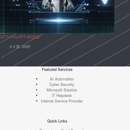
GPT-4.5与GPT-4的比较
4 3 月, 2025
Featured Services
AI Automation
Cyber Security
Microsoft Solution
IT Helpdesk
Internet Service Provider
Quick Links