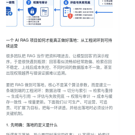
一个 AI RAG 项目如何才能真正做好落地：从工程闭环到可持
续运营
很多团队把 RAG 当作‘把资料喂进去、让模型回答’的演示程
序，于是很快遇到瓶颈：回答看似流畅却经常跑偏、检索召回
不稳定、上线后成本失控、不同时间的数据版本不一致，甚至
出现权限越界与错误证据难以追溯。
要把 RAG 做到可落地，核心不是某个算法参数，而是建立一
条端到端的工程闭环：数据治理 → 切分与索引 → 检索与重排
→ 生成与引用 → 评估与失败兜底 → 权限与审计 → 成本与缓
存一致性 → 增量更新。下面我们以‘可生产、可运营、可追
责、可扩展’为目标，把每一环讲透，并给出落地时必须设计的
关键机制。
1. 先明确：落地的定义是什么
所谓真正落地，至少要同时满足四件事： 1) 答得对：检索证