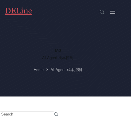
Skip
to
content
TAG
AI Agent 成本控制
Home
AI Agent 成本控制
No
results