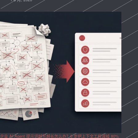
企业 AI Agent 提示词越写越长怎么办？6 步把上下文工程减掉 80%