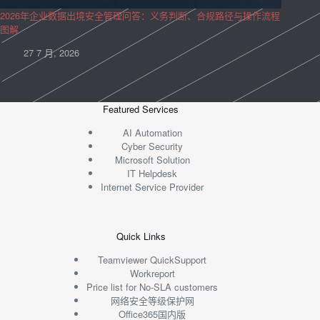
2026年企业数据出境安全管理问答：义务判断、合规路径与操作流程
图解
27 7 月, 2026
Featured Services
AI Automation
Cyber Security
Microsoft Solution
IT Helpdesk
Internet Service Provider
Quick Links
Teamviewer QuickSupport
Workreport
Price list for No-SLA customers
网络安全等级保护网
Office365国内版